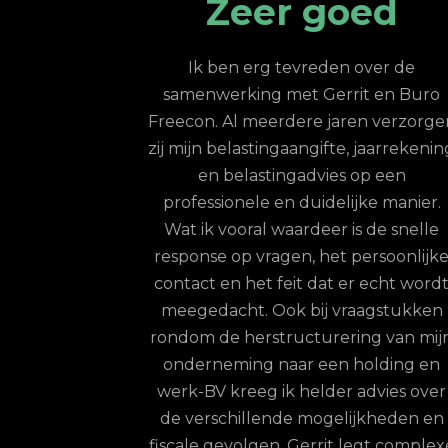
ice; top
Zeer goed
oor
Ik ben erg tevreden over de
samenwerking met Gerrit en Buro
 een jaar de
Freecon. Al meerdere jaren verzorge
e uitbesteed via
zij mijn belastingaangifte, jaarrekenin
n merk van Buro
en belastingadvies op een
 top; zelfs indien
professionele en duidelijke manier.
t doorgeven van
Wat ik vooral waardeer is de snelle
rrit en zijn team
response op vragen, het persoonlijk
te zorgen dat de
contact en het feit dat er echt word
aande wordt
meegedacht. Ook bij vraagstukken
onze werknemers
rondom de herstructurering van mij
 ontvangen. Hun
onderneming naar een holding en
eer kort en ze
werk-BV kreeg ik helder advies over
inhoudelijk op
de verschillende mogelijkheden en
rainer: een keuze
fiscale gevolgen. Gerrit legt complex