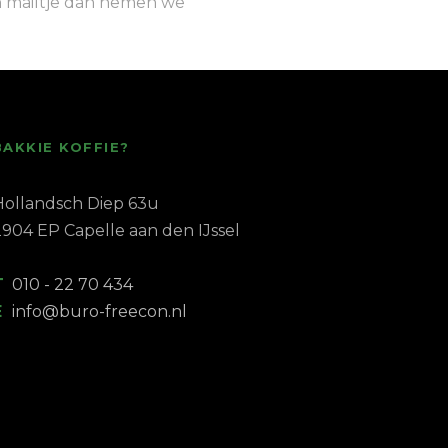
een mailtje dan nemen we
BAKKIE KOFFIE?
Hollandsch Diep 63u
2904 EP Capelle aan den IJssel
T
010 - 22 70 434
E
info@buro-freecon.nl