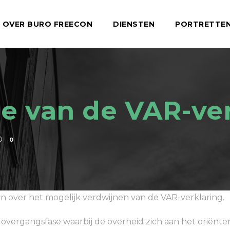
OVER BURO FREECON
DIENSTEN
PORTRETTE
e van de VAR-ve
0
ven over het mogelijk verdwijnen van de VAR-verklaring.
overgangsfase waarbij de overheid zich aan het oriënter