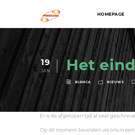
HOMEPAGE
Het eind
19
JAN
BIANCA
NIEUWS
Er is de afgelopen tijd al veel geschre
Op dit moment bevinden wij ons in een 