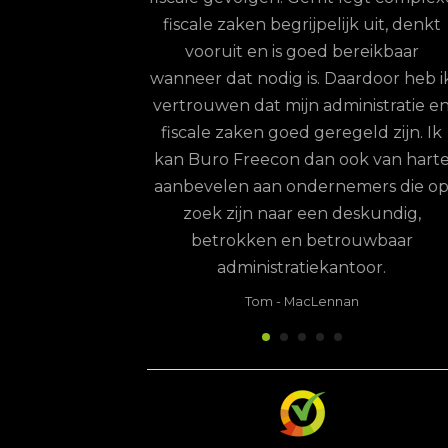
on is levert
fiscale zaken begrijpelijk uit, denkt
ordelen op.
vooruit en is goed bereikbaar
terdam
wanneer dat nodig is. Daardoor heb i
vertrouwen dat mijn administratie e
fiscale zaken goed geregeld zijn. Ik
kan Buro Freecon dan ook van hart
aanbevelen aan ondernemers die o
zoek zijn naar een deskundig,
betrokken en betrouwbaar
administratiekantoor.
Tom
-
MacLennan