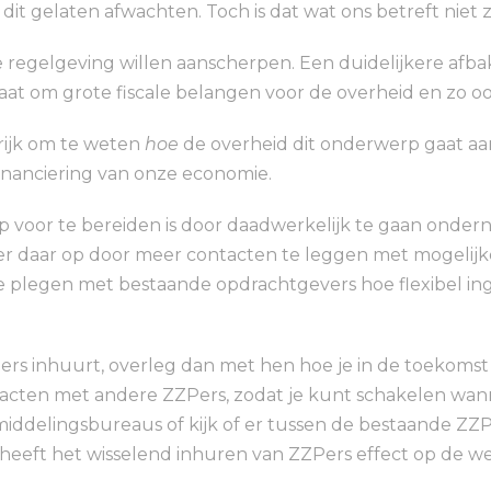
it gelaten afwachten. Toch is dat wat ons betreft niet z
e regelgeving willen aanscherpen. Een duidelijkere afb
 gaat om grote fiscale belangen voor de overheid en zo 
rijk om te weten
hoe
de overheid dit onderwerp gaat aa
inanciering van onze economie.
p voor te bereiden is door daadwerkelijk te gaan onderne
er daar op door meer contacten te leggen met mogelij
e plegen met bestaande opdrachtgevers hoe flexibel i
rs inhuurt, overleg dan met hen hoe je in de toekoms
cten met andere ZZPers, zodat je kunt schakelen wanne
iddelingsbureaus of kijk of er tussen de bestaande ZZP
en heeft het wisselend inhuren van ZZPers effect op de w