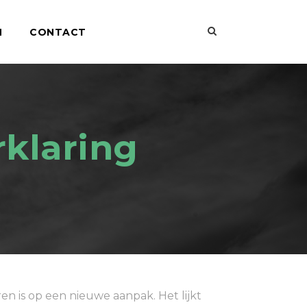
N
CONTACT
rklaring
en is op een nieuwe aanpak. Het lijkt