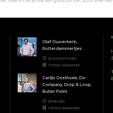
ordeel mee! En wil je ook een gratis portret, stuur even 
Olaf Ouwerkerk,
Rotterdammertjes
20 AUGUSTUS 2021
TYPISCH WINNIFRED
Carlijn Oosthoek, Do
Company, Drop & Loop,
Butler Point
28 MEI 2021
TYPISCH WINNIFRED