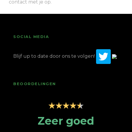
contact met je op.
SOCIAL MEDIA
Blijf up to date door ons te volgen!
BEOORDELINGEN
p
Zeer goed
Z