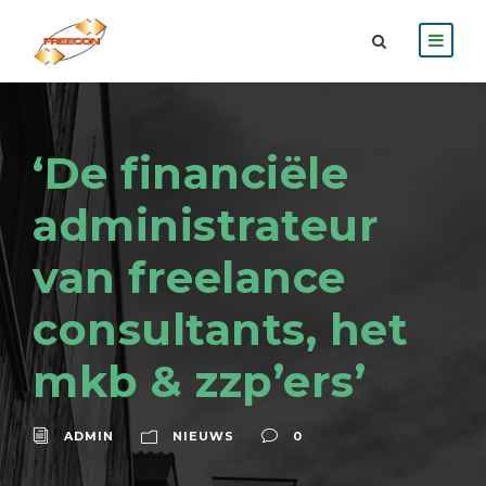
‘De financiële
administrateur
van freelance
consultants, het
mkb & zzp’ers’
ADMIN
NIEUWS
0