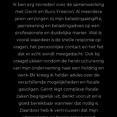
Ik ben erg tevreden over de samenwerking
met Gerrit en Buro Freecon. Al meerdere
G
jaren verzorgen zij mijn belastingaangifte,
re
jaarrekening en belastingadvies op een
con.
ge
professionele en duidelijke manier. Wat ik
n met
fina
vooral waardeer is de snelle response op
et
vragen, het persoonlijke contact en het feit
 te
dat er echt wordt meegedacht. Ook bij
ordt
vraagstukken rondom de herstructurering
hun
van mijn onderneming naar een holding en
jd is
werk-BV kreeg ik helder advies over de
elijk
verschillende mogelijkheden en fiscale
uze
gevolgen. Gerrit legt complexe fiscale
nd
zaken begrijpelijk uit, denkt vooruit en is
goed bereikbaar wanneer dat nodig is.
Daardoor heb ik vertrouwen dat mijn