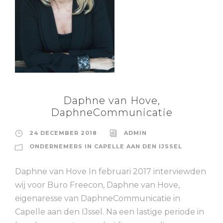
Daphne van Hove,
DaphneCommunicatie
24 DECEMBER 2018
ADMIN
ONDERNEMERS IN CAPELLE AAN DEN IJSSEL
Daphne van Hove In februari 2017 interviewden
wij voor Buro Freecon, Daphne van Hove,
eigenaresse van DaphneCommunicatie in
Capelle aan den IJssel. Na een lastige periode in