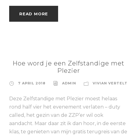
READ MORE
Hoe word je een Zelfstandige met
Plezier
7 APRIL 2018
ADMIN
VIVIAN VERTELT
Deze Zelfstandige met Plezier moest helaas
rond half vier het evenement verlaten – duty
called, het gezin van de ZZP’er wil ook
aandacht. Maar daar zit ik dan hoor, in de eerste
klas, te genieten van mijn gratis terugreis van de