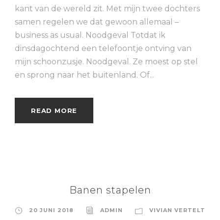
kant van de wereld zit. Met mijn twee dochters
samen regelen we dat gewoon allemaal –
business as usual. Noodgeval Totdat ik
dinsdagochtend een telefoontje ontving van
mijn schoonzusje. Noodgeval. Ze moest op stel
en sprong naar het buitenland. Of...
READ MORE
Banen stapelen
20 JUNI 2018
ADMIN
VIVIAN VERTELT