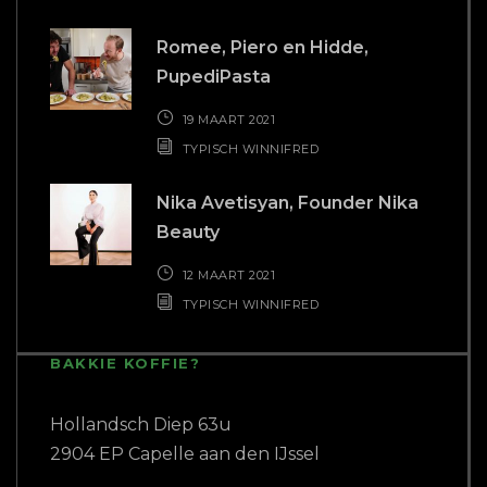
2904 EP Capelle aan den IJssel
T
010 - 22 70 434
E
info@buro-freecon.nl
COPYRIGHT 2018 BURO FREECON |
WEBSITE GEBOUWD DOOR
PC PATROL