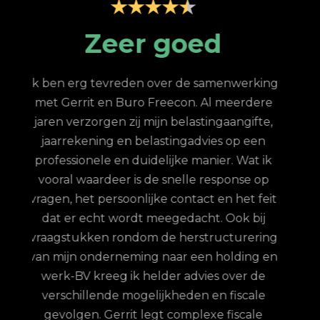
Zeer professionele
ondersteuning
king
N
ere
stee
Goed bereikbaar, professioneel, snelle
te,
van
reactie op vragen, klantvriendelijk. In mijn
en
h
geval vwb belastingaangifte en algemene
 ik
financiële vragen. Al vele jaren goed contact
 op
de
Jeroen
-
Moerkapelle
feit
me 
ij
ring
g en
pro
de
met 
le
ik
le
serv