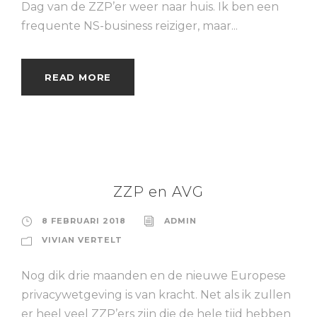
Dag van de ZZP’er weer naar huis. Ik ben een
frequente NS-business reiziger, maar...
READ MORE
ZZP en AVG
8 FEBRUARI 2018
ADMIN
VIVIAN VERTELT
Nog dik drie maanden en de nieuwe Europese
privacywetgeving is van kracht. Net als ik zullen
er heel veel ZZP’ers zijn die de hele tijd hebben