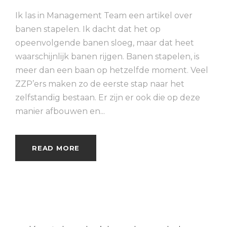
Ik las in Management Team een artikel over
banen stapelen. Ik dacht dat het op
opeenvolgende banen sloeg, maar dat heet
waarschijnlijk banen rijgen. Banen stapelen, is
meer dan een baan op hetzelfde moment. Veel
ZZP’ers maken zo de eerste stap naar het
zelfstandig bestaan. Er zijn er ook die op deze
manier afbouwen en...
READ MORE