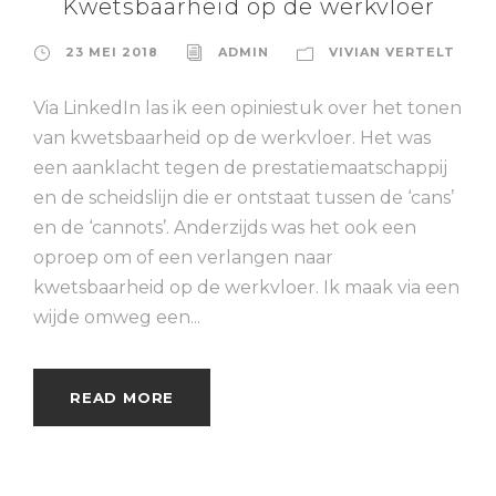
Kwetsbaarheid op de werkvloer
23 MEI 2018
ADMIN
VIVIAN VERTELT
Via LinkedIn las ik een opiniestuk over het tonen
van kwetsbaarheid op de werkvloer. Het was
een aanklacht tegen de prestatiemaatschappij
en de scheidslijn die er ontstaat tussen de ‘cans’
en de ‘cannots’. Anderzijds was het ook een
oproep om of een verlangen naar
kwetsbaarheid op de werkvloer. Ik maak via een
wijde omweg een...
READ MORE