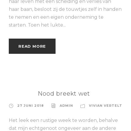
haar leven met een scheiding en verlies van
haar baan, besloot zij de touwtjes zelf in handen
te nemen en een eigen onderneming te
starten. Toen het lukte...
READ MORE
Nood breekt wet
27 JUNI 2018
ADMIN
VIVIAN VERTELT
Het leek een rustige week te worden, behalve
dat mijn echtgenoot ongeveer aan de andere