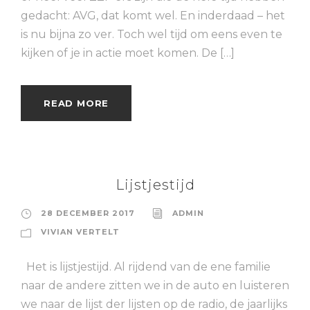
gedacht: AVG, dat komt wel. En inderdaad – het
is nu bijna zo ver. Toch wel tijd om eens even te
kijken of je in actie moet komen. De […]
READ MORE
Lijstjestijd
28 DECEMBER 2017
ADMIN
VIVIAN VERTELT
Het is lijstjestijd. Al rijdend van de ene familie
naar de andere zitten we in de auto en luisteren
we naar de lijst der lijsten op de radio, de jaarlijks