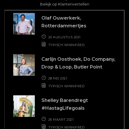
TYPISCH WINNIFRED
Romee, Piero en Hidde,
PupediPasta
19 MAART 2021
TYPISCH WINNIFRED
Nika Avetisyan, Founder Nika
Beauty
12 MAART 2021
TYPISCH WINNIFRED
BAKKIE KOFFIE?
Hollandsch Diep 63u