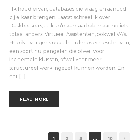
Ik houd ervan; databases die vraag en aanbod
bij elkaar brengen. Laatst schreef ik over
Deskbookers, ook zo’n vergaarbak, maar nu iets
totaal anders: Virtueel Assistenten, ookwel VA’s.
Heb ik overigens ook al eerder over geschreven;
een soort hulpengelen die ofwel voor
incidentele klussen, ofwel voor meer
structureel werk ingezet kunnen worden. En
dat […]
READ MORE
1
2
3
…
10