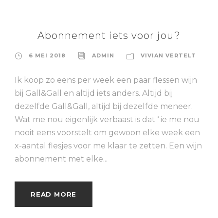
Abonnement iets voor jou?
6 MEI 2018
ADMIN
VIVIAN VERTELT
Ik koop zo eens per week een paar flessen wijn
bij Gall&Gall en altijd iets anders. Altijd bij
dezelfde Gall&Gall, altijd bij dezelfde meneer.
Wat me nou eigenlijk verbaast is dat ‘ ie me nou
nooit eens voorstelt om gewoon elke week een
x-aantal flesjes voor me klaar te zetten. Een wijn
abonnement met elke...
READ MORE