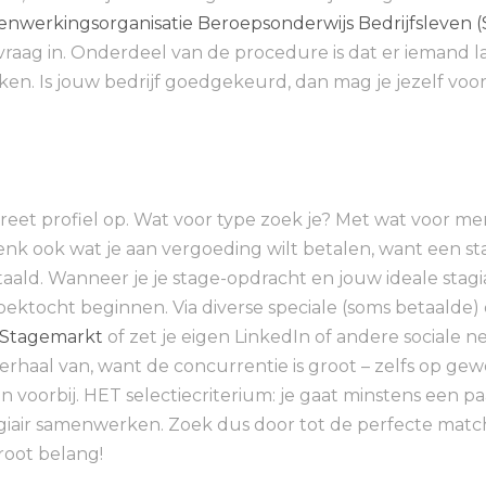
nwerkingsorganisatie Beroepsonderwijs Bedrijfsleven 
nvraag in. Onderdeel van de procedure is dat er iemand
ken. Is jouw bedrijf goedgekeurd, dan mag je jezelf voor
eet profiel op. Wat voor type zoek je? Met wat voor men
ok wat je aan vergoeding wilt betalen, want een stagiai
aald. Wanneer je je stage-opdracht en jouw ideale stagi
ektocht beginnen. Via diverse speciale (soms betaalde) 
Stagemarkt
of zet je eigen LinkedIn of andere sociale n
erhaal van, want de concurrentie is groot – zelfs op g
 voorbij. HET selectiecriterium: je gaat minstens een p
agiair samenwerken. Zoek dus door tot de perfecte match
root belang!