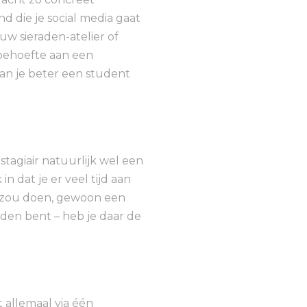
d die je social media gaat
ouw sieraden-atelier of
 behoefte aan een
an je beter een student
tagiair natuurlijk wel een
n dat je er veel tijd aan
s’ zou doen, gewoon een
iden bent – heb je daar de
 allemaal via één