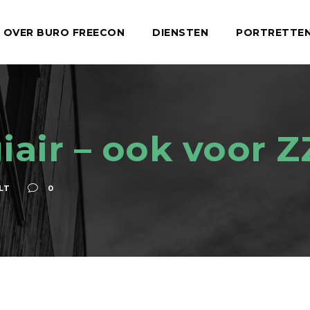
OVER BURO FREECON
DIENSTEN
PORTRETTE
iair – ook voor Z
LT
0