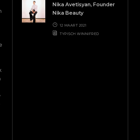
met mijn b
Nika Avetisyan, Founder
n
duideli
Nika Beauty
belastingadv
12 MAART 2021
mee. Ook voo
TYPISCH WINNIFRED
ik dat ik bij
e
De service
betrouw
ontzettend 
k
hij voor mij
n
Freecon va
iedereen d
e
betrok
p
boekhoud
gew
Lail