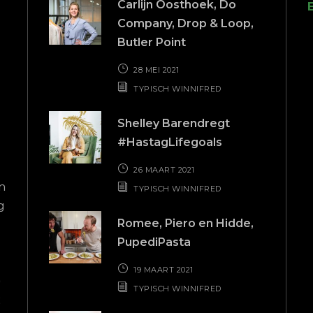
Carlijn Oosthoek, Do
Company, Drop & Loop,
Butler Point
28 MEI 2021
TYPISCH WINNIFRED
Zeer
Top
Shelley Barendregt
professionele
#HastagLifegoals
Nadat mijn 
ondersteuning
de steek had 
26 MAART 2021
n
bij Gerrit va
TYPISCH WINNIFRED
g
eerste cont
Goed bereikbaar, professioneel, snelle
Romee, Piero en Hidde,
geholp
reactie op vragen, klantvriendelijk. In
PupediPasta
ondern
mijn geval vwb belastingaangifte en
deskundig
algemene financiële vragen. Al vele
19 MAART 2021
e
voelde ik me
jaren goed contact
TYPISCH WINNIFRED
t
Gerrit heeft
Jeroen
-
Moerkapelle