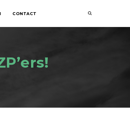
N
CONTACT
ZP’ers!