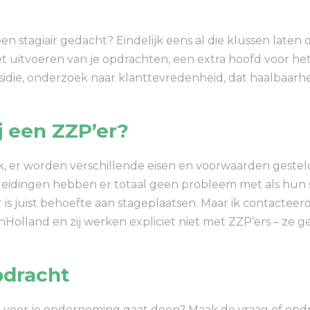
 een stagiair gedacht? Eindelijk eens al die klussen laten 
het uitvoeren van je opdrachten, een extra hoofd voor h
sidie, onderzoek naar klanttevredenheid, dat haalbaar
ij een ZZP’er?
jk, er worden verschillende eisen en voorwaarden gestel
leidingen hebben er totaal geen probleem met als hun 
r is juist behoefte aan stageplaatsen. Maar ik contacte
nHolland en zij werken expliciet niet met ZZP’ers – ze 
pdracht
air voor je onderneming gaat doen? Maak de vraag of opd