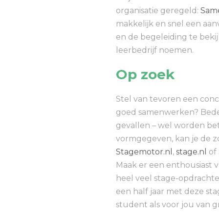
organisatie geregeld:
Same
makkelijk en snel een aa
en de begeleiding te bekij
leerbedrijf noemen.
Op zoek
Stel van tevoren een concr
goed samenwerken? Bedenk o
gevallen – wel worden bet
vormgegeven, kan je de zo
Stagemotor.nl
,
stage.nl
of
Maak er een enthousiast v
heel veel stage-opdrachten
een half jaar met deze st
student als voor jou van g