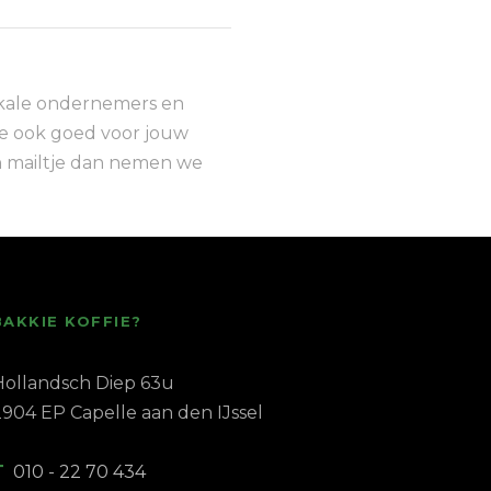
okale ondernemers en
die ook goed voor jouw
een mailtje dan nemen we
BAKKIE KOFFIE?
Hollandsch Diep 63u
2904 EP Capelle aan den IJssel
T
010 - 22 70 434