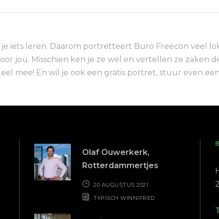
e iets leren. Daarom portretteert Buro Freecon veel l
voor jou. Misschien ken je ze wel en vertellen ze zaken 
ordeel mee! En wil je ook een gratis portret, stuur even 
Olaf Ouwerkerk,
Rotterdammertjes
20 AUGUSTUS 2021
TYPISCH WINNIFRED