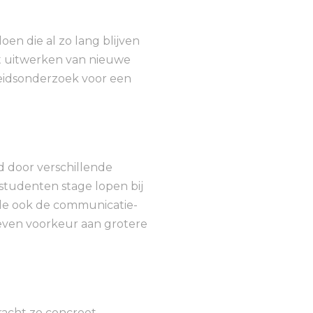
doen die al zo lang blijven
et uitwerken van nieuwe
heidsonderzoek voor een
d door verschillende
studenten stage lopen bij
erde ook de communicatie-
geven voorkeur aan grotere
racht zo concreet