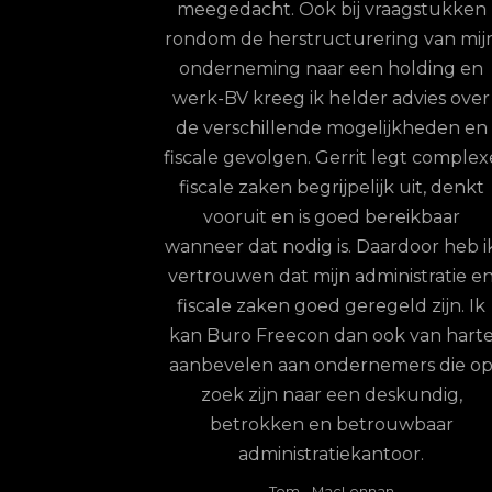
meegedacht. Ook bij vraagstukken
onze werknemers
rondom de herstructurering van mij
 ontvangen. Hun
onderneming naar een holding en
eer kort en ze
werk-BV kreeg ik helder advies over
inhoudelijk op
de verschillende mogelijkheden en
rainer: een keuze
fiscale gevolgen. Gerrit legt complex
on is levert
fiscale zaken begrijpelijk uit, denkt
ordelen op.
vooruit en is goed bereikbaar
terdam
wanneer dat nodig is. Daardoor heb i
vertrouwen dat mijn administratie e
fiscale zaken goed geregeld zijn. Ik
kan Buro Freecon dan ook van hart
aanbevelen aan ondernemers die o
zoek zijn naar een deskundig,
betrokken en betrouwbaar
administratiekantoor.
Tom
-
MacLennan