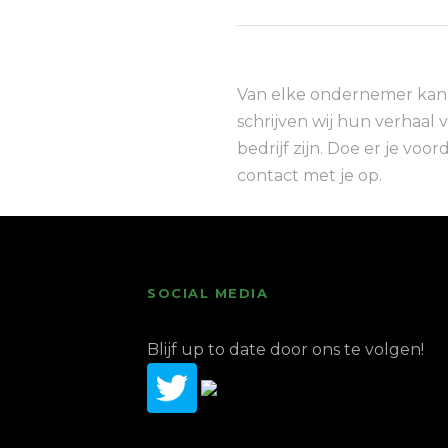
Van elke ondernemer kan j
schrijven wij hun verhaal 
bedrijf zijn. Doe er je vo
contact met je op.
SOCIAL MEDIA
Blijf up to date door ons te volgen!