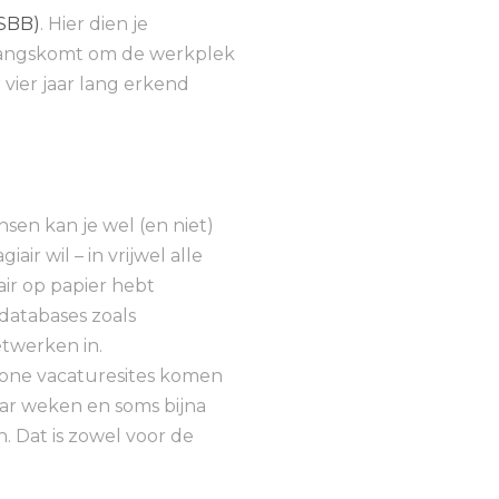
(SBB)
. Hier dien je
 langskomt om de werkplek
 vier jaar lang erkend
sen kan je wel (en niet)
r wil – in vrijwel alle
air op papier hebt
databases zoals
etwerken in.
ewone vacaturesites komen
aar weken en soms bijna
. Dat is zowel voor de