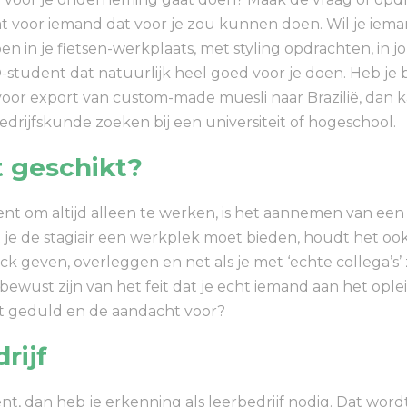
t voor iemand dat voor je zou kunnen doen. Wil je ieman
en in je fietsen-werkplaats, met styling opdrachten, in j
student dat natuurlijk heel goed voor je doen. Heb je
or export van custom-made muesli naar Brazilië, dan k
bedrijfskunde zoeken bij een universiteit of hogeschool.
t geschikt?
t om altijd alleen te werken, is het aannemen van een s
t je de stagiair een werkplek moet bieden, houdt het ook i
ack geven, overleggen en net als je met ‘echte collega’
bewust zijn van het feit dat je echt iemand aan het ople
 het geduld en de aandacht voor?
rijf
, dan heb je erkenning als leerbedrijf nodig. Dat wordt