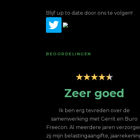
Blijf up to date door ons te volgen!
BEOORDELINGEN
goed
Zeer
professionele
eden over de
ondersteuning
Gerrit en Buro
 jaren verzorgen
ifte, jaarrekening
Goed bereikbaar, professioneel, snell