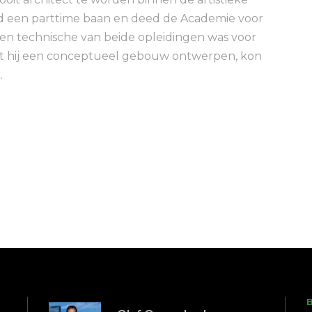
d een parttime baan en deed de Academie voor
e en technische van beide opleidingen was voor
est hij een conceptueel gebouw ontwerpen, kon
.