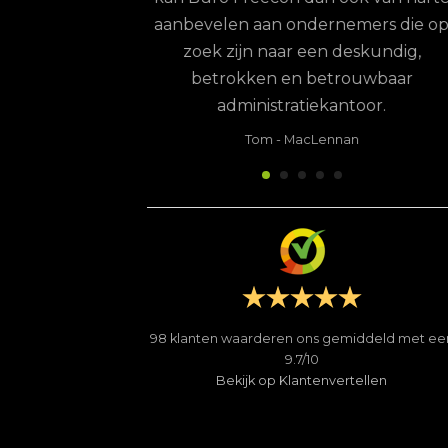
ernemers die op
COPYRIGHT 
en deskundig,
betrouwbaar
ekantoor.
ennan