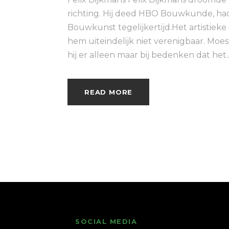
richting. Hij deed HBO Bouwkunde, ha
Bouwkunst tegelijkertijd.Het artistiek
hem uiteindelijk niet verenigbaar. Mo
hij er alleen maar bij bedenken dat het..
READ MORE
SOCIAL MEDIA