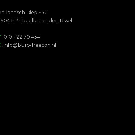
Hollandsch Diep 63u
2904 EP Capelle aan den IJssel
T
010 - 22 70 434
E
info@buro-freecon.nl
nonsense
Top service;
istratieka
kantoor
oor met
Wij hebben sinds een jaa
e response
salarisadministratie uitbest