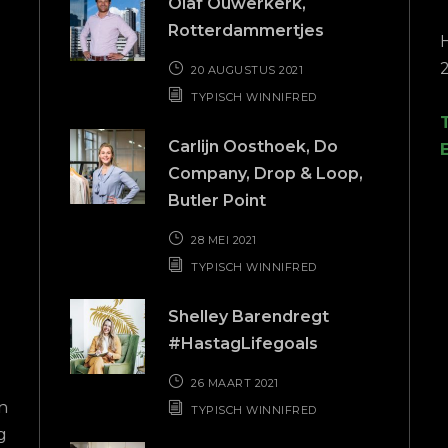
Olaf Ouwerkerk,
Rotterdammertjes
20 AUGUSTUS 2021
TYPISCH WINNIFRED
Carlijn Oosthoek, Do
Company, Drop & Loop,
Butler Point
28 MEI 2021
TYPISCH WINNIFRED
Top service!
No-
Shelley Barendregt
admin
#HastagLifegoals
Nadat mijn vorige boekhouder mij in
nt
de steek had gelaten, kwam ik terecht
26 MAART 2021
bij Gerrit van Buro Freecon. Vanaf het
TYPISCH WINNIFRED
snell
eerste contact heeft hij mij direct
e