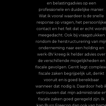
vies op een
reactie op vragen, klantvriendelijk. I
idelijke manier.
mijn geval vwb belastingaangifte en
eer is de snelle
algemene financiële vragen. Al vele
het persoonlijke
jaren goed contact
dat er echt wordt
Jeroen
-
Moerkapelle
j vraagstukken
urering van mijn
een holding en
lder advies over
ogelijkheden en
rit legt complexe
pelijk uit, denkt
98
klanten waarderen ons gemiddeld met ee
ed bereikbaar
9.7
/
10
. Daardoor heb ik
Bekijk op Klantenvertellen
administratie en
eregeld zijn. Ik
n ook van harte