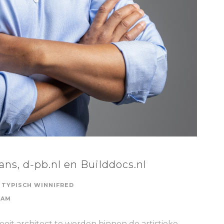
ans, d-pb.nl en Builddocs.nl
TYPISCH WINNIFRED
DAM
oit architect te worden binnen de artistieke