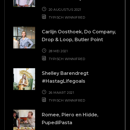
PupediPasta
19 MAART 2021
TYPISCH WINNIFRED
Nika Avetisyan, Founder Nika
Beauty
12 MAART 2021
TYPISCH WINNIFRED
BAKKIE KOFFIE?
Hollandsch Diep 63u
2904 EP Capelle aan den IJssel
T
010 - 22 70 434
E
info@buro-freecon.nl