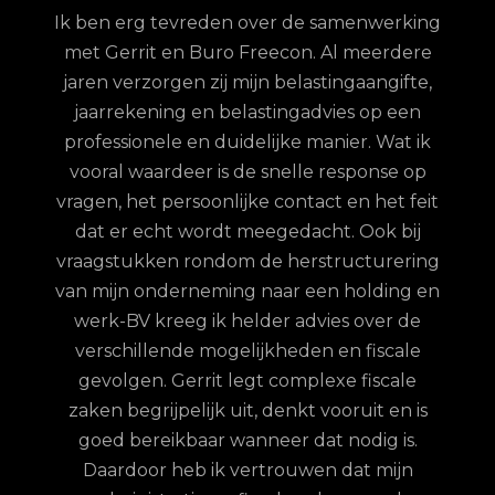
ondersteuning
rking
dere
ste
Goed bereikbaar, professioneel, snelle
ifte,
va
reactie op vragen, klantvriendelijk. In mijn
een
geval vwb belastingaangifte en algemene
at ik
financiële vragen. Al vele jaren goed contact
e op
d
Jeroen
-
Moerkapelle
 feit
me
bij
ering
ng en
pr
 de
me
ale
i
ale
ser
n is
be
98
klanten waarderen ons gemiddeld met een
9.7
/
10
is.
w
Bekijk op Klantenvertellen
jn
Fr