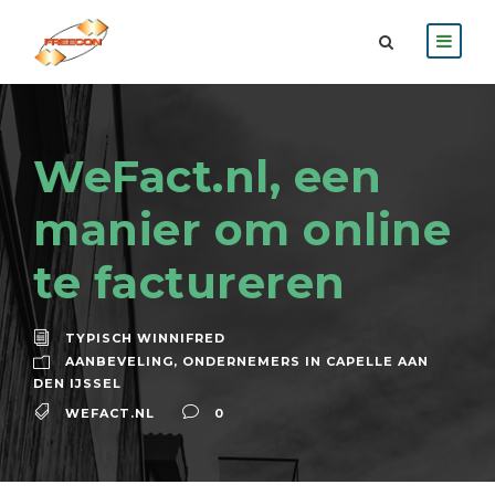
WeFact.nl, een
manier om online
te factureren
TYPISCH WINNIFRED
AANBEVELING
,
ONDERNEMERS IN CAPELLE AAN
DEN IJSSEL
WEFACT.NL
0