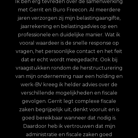
Ik ben erg tevreden over de samenwerking
met Gerrit en Buro Freecon. Al meerdere
G
jaren verzorgen zij mijn belastingaangifte,
re
jaarrekening en belastingadvies op een
con.
ge
professionele en duidelijke manier. Wat ik
n met
fina
vooral waardeer is de snelle response op
et
vragen, het persoonlijke contact en het feit
 te
dat er echt wordt meegedacht. Ook bij
ordt
vraagstukken rondom de herstructurering
hun
van mijn onderneming naar een holding en
jd is
werk-BV kreeg ik helder advies over de
elijk
verschillende mogelijkheden en fiscale
uze
gevolgen. Gerrit legt complexe fiscale
nd
zaken begrijpelijk uit, denkt vooruit en is
goed bereikbaar wanneer dat nodig is.
Daardoor heb ik vertrouwen dat mijn
administratie en fiscale zaken goed