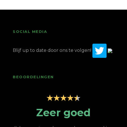
SOCIAL MEDIA
Blijf up to date door ons te volgen!
BEOORDELINGEN
p
Zeer goed
Z