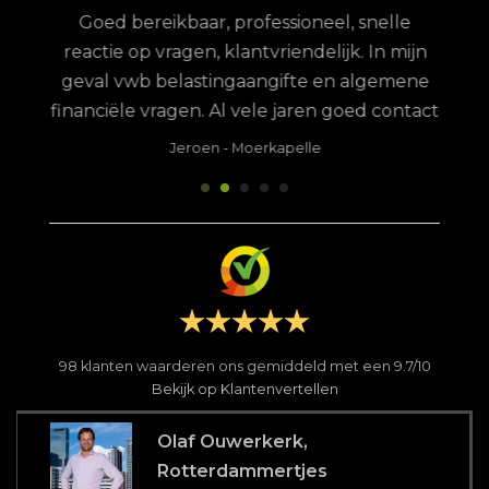
ere
stee
Goed bereikbaar, professioneel, snelle
te,
van
reactie op vragen, klantvriendelijk. In mijn
en
h
geval vwb belastingaangifte en algemene
 ik
financiële vragen. Al vele jaren goed contact
 op
de
Jeroen
-
Moerkapelle
feit
me 
ij
ring
g en
pro
de
met 
le
ik
le
serv
 is
ben
98
klanten waarderen ons gemiddeld met een
9.7
/
10
s.
wa
Bekijk op Klantenvertellen
n
Fre
Olaf Ouwerkerk,
Rotterdammertjes
 ook
des