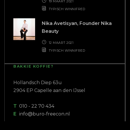
19 MAART 2021
TYPISCH WINNIFRED
Nika Avetisyan, Founder Nika
Beauty
12 MAART 2021
TYPISCH WINNIFRED
BAKKIE KOFFIE?
Hollandsch Diep 63u
2904 EP Capelle aan den IJssel
T
010 - 22 70 434
E
info@buro-freecon.nl