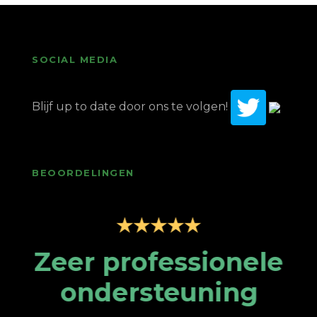
SOCIAL MEDIA
Blijf up to date door ons te volgen!
BEOORDELINGEN
Zeer professionele
ondersteuning
king
N