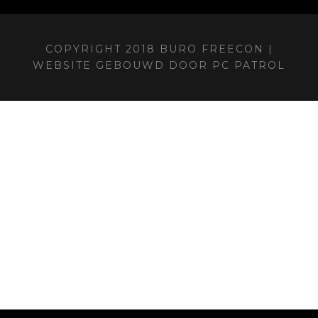
COPYRIGHT 2018 BURO FREECON |
WEBSITE GEBOUWD DOOR
PC PATROL