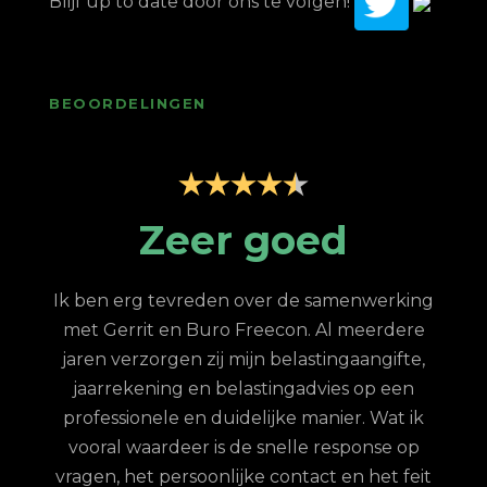
Blijf up to date door ons te volgen!
BEOORDELINGEN
p
Zeer goed
Z
Ik ben erg tevreden over de samenwerking
met Gerrit en Buro Freecon. Al meerdere
G
jaren verzorgen zij mijn belastingaangifte,
re
jaarrekening en belastingadvies op een
con.
ge
professionele en duidelijke manier. Wat ik
n met
fina
vooral waardeer is de snelle response op
et
vragen, het persoonlijke contact en het feit