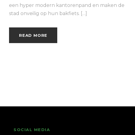
een hyper modern kantorenpand en maken de
stad onveilig op hun bakfiets. […]
READ MORE
SOCIAL MEDIA