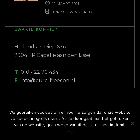
12 MAART 2021
TYPISCH WINNIFRED
BAKKIE KOFFIE?
Hollandsch Diep 63u
2904 EP Capelle aan den IJssel
T
010 - 22 70 434
E
info@buro-freecon.nl
We gebruiken cookies om er voor te zorgen dat onze website
zo soepel mogelijk draait. Als je door gaat met het gebruiken
COPYRIGHT 2018 BURO FREECON |
van de website, gaan we er vanuit dat je er mee instemt.
WEBSITE GEBOUWD DOOR
PC PATROL
Ok