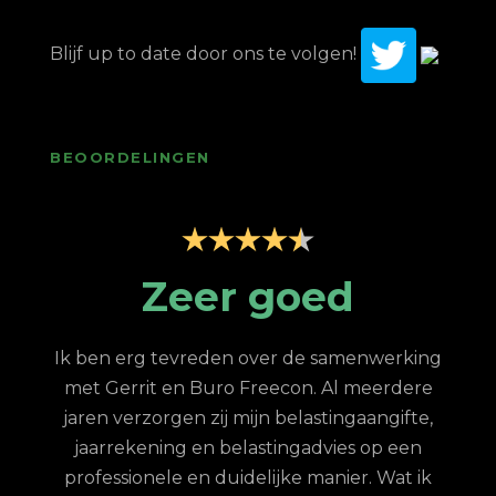
Blijf up to date door ons te volgen!
BEOORDELINGEN
p
Zeer goed
Z
Ik ben erg tevreden over de samenwerking
met Gerrit en Buro Freecon. Al meerdere
G
jaren verzorgen zij mijn belastingaangifte,
re
jaarrekening en belastingadvies op een
con.
ge
professionele en duidelijke manier. Wat ik
n met
fina