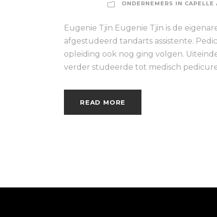
ONDERNEMERS IN CAPELLE 
Eugenie Tjin Eugenie Tjin is de eigenar
afgestudeerd tandarts assistente. Pedi
opleiding ook nog ging volgen. Uiteinde
verder studeerde tot medisch pedicure. 
READ MORE