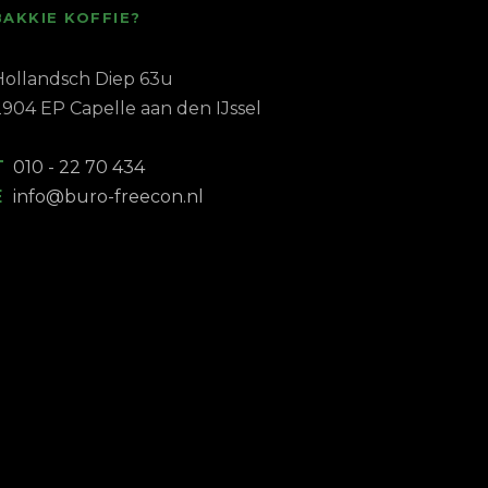
BAKKIE KOFFIE?
Hollandsch Diep 63u
2904 EP Capelle aan den IJssel
T
010 - 22 70 434
E
info@buro-freecon.nl
 service!
No-nonsen
administrat
vorige boekhouder mij in
ntoor me
gelaten, kwam ik terecht
n Buro Freecon. Vanaf het