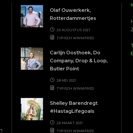
Olaf Ouwerkerk,
Rotterdammertjes
20 AUGUSTUS 2021
TYPISCH WINNIFRED
Carlijn Oosthoek, Do
Company, Drop & Loop,
Butler Point
28 MEI 2021
TYPISCH WINNIFRED
Zeer
Top
Shelley Barendregt
professionele
#HastagLifegoals
Nadat mijn 
ondersteuning
de steek had 
26 MAART 2021
n
bij Gerrit va
TYPISCH WINNIFRED