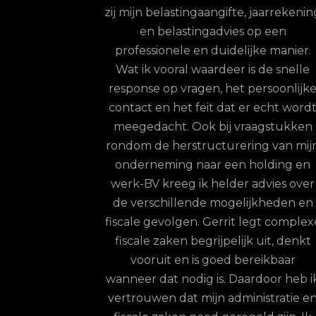
e uitbesteed via
zij mijn belastingaangifte, jaarrekenin
n merk van Buro
en belastingadvies op een
 top; zelfs indien
professionele en duidelijke manier.
t doorgeven van
Wat ik vooral waardeer is de snelle
rrit en zijn team
response op vragen, het persoonlijk
te zorgen dat de
contact en het feit dat er echt word
aande wordt
meegedacht. Ook bij vraagstukken
onze werknemers
rondom de herstructurering van mij
 ontvangen. Hun
onderneming naar een holding en
eer kort en ze
werk-BV kreeg ik helder advies over
inhoudelijk op
de verschillende mogelijkheden en
rainer: een keuze
fiscale gevolgen. Gerrit legt complex
on is levert
fiscale zaken begrijpelijk uit, denkt
ordelen op.
vooruit en is goed bereikbaar
terdam
wanneer dat nodig is. Daardoor heb i
vertrouwen dat mijn administratie e