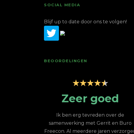
SOCIAL MEDIA
Blijf up to date door ons te volgen!
BEOORDELINGEN
ice; top
Zeer goed
oor
Ik ben erg tevreden over de
samenwerking met Gerrit en Buro
 een jaar de
Freecon. Al meerdere jaren verzorge