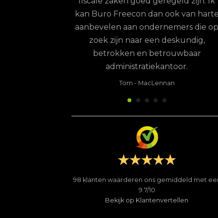
fiscale zaken goed geregeld zijn. Ik
kan Buro Freecon dan ook van hart
aanbevelen aan ondernemers die o
zoek zijn naar een deskundig,
betrokken en betrouwbaar
administratiekantoor.
Tom
-
MacLennan
98
klanten waarderen ons gemiddeld met ee
9.7
/
10
Bekijk op Klantenvertellen