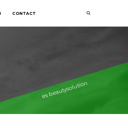
N
CONTACT
es beautysolution