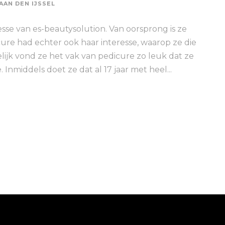
AAN DEN IJSSEL
esse van es-beautysolution. Van oorsprong is ze
cure had echter ook haar interesse, waarop ze die
lijk vond ze het vak van pedicure zo leuk dat ze
Inmiddels doet ze dat al 17 jaar met heel...