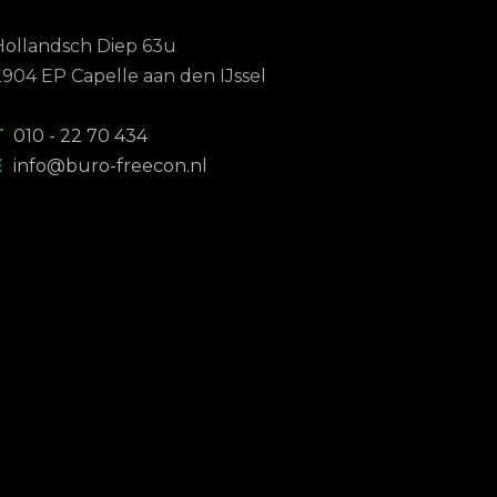
Hollandsch Diep 63u
2904 EP Capelle aan den IJssel
T
010 - 22 70 434
E
info@buro-freecon.nl
!
No-nonsense
Top
administratieka
j in
ntoor met
recht
Wij 
f het
snelle response
salaris
ect