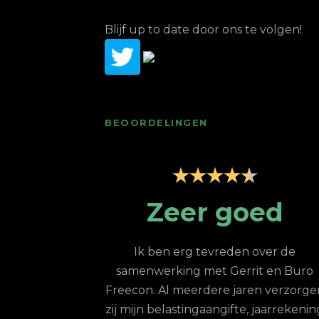
Blijf up to date door ons te volgen!
BEOORDELINGEN
Zeer goed
Z
profe
Ik ben erg tevreden over de
onder
samenwerking met Gerrit en Buro
reecon. Al meerdere jaren verzorgen
ij mijn belastingaangifte, jaarrekening
Goed bereikbaar, 