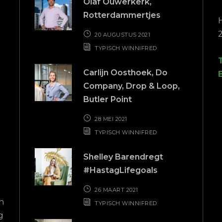
Olaf Ouwerkerk,
Rotterdammertjes
20 AUGUSTUS 2021
TYPISCH WINNIFRED
Carlijn Oosthoek, Do
Company, Drop & Loop,
Butler Point
28 MEI 2021
TYPISCH WINNIFRED
eer
Top service
Shelley Barendregt
ssionele
#HastagLifegoals
Nadat mijn vorige boekhouder mi
steuning
de steek had gelaten, kwam ik te
26 MAART 2021
bij Gerrit van Buro Freecon. Vana
TYPISCH WINNIFRED
eerste contact heeft hij mij dir
professioneel, snelle