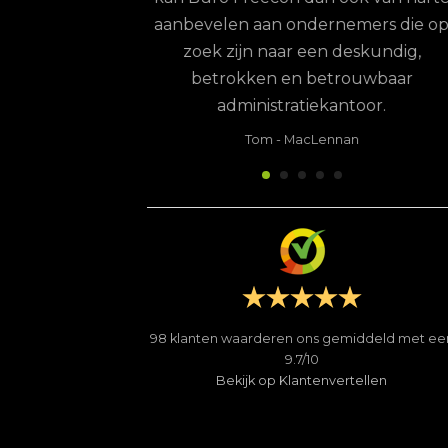
aanbevelen aan ondernemers die op
zoek zijn naar een deskundig,
betrokken en betrouwbaar
administratiekantoor.
98
klanten waarderen ons gemiddeld met ee
9.7
/
10
Tom
-
MacLennan
Bekijk op Klantenvertellen
COPYRIGHT 