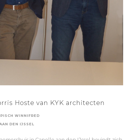
orris Hoste van KYK architecten
PISCH WINNIFRED
AAN DEN IJSSEL
nemershuis in Capelle aan den IJssel bevindt zich