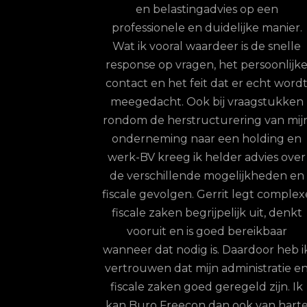
en belastingadvies op een
reactie op vragen
professionele en duidelijke manier.
mijn geval vwb 
Wat ik vooral waardeer is de snelle
algemene financ
response op vragen, het persoonlijke
jaren g
contact en het feit dat er echt wordt
Jeroen
-
meegedacht. Ook bij vraagstukken
rondom de herstructurering van mijn
onderneming naar een holding en
werk-BV kreeg ik helder advies over
de verschillende mogelijkheden en
iscale gevolgen. Gerrit legt complexe
fiscale zaken begrijpelijk uit, denkt
vooruit en is goed bereikbaar
anneer dat nodig is. Daardoor heb ik
vertrouwen dat mijn administratie en
fiscale zaken goed geregeld zijn. Ik
kan Buro Freecon dan ook van harte