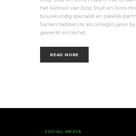
het kantoor van Joop Stuit en Jorris Hos
bouwkundig specialist en zakelijk partne
Samen hebben ze als collega’s jaren b
gewerkt en na het...
READ MORE
SOCIAL MEDIA