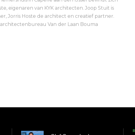
te, eigenaren van KYK architecten. Joop Stuit is
r, Jorris Hoste de architect en creatief partner.
ij architectenbureau Van der Laan Bouma