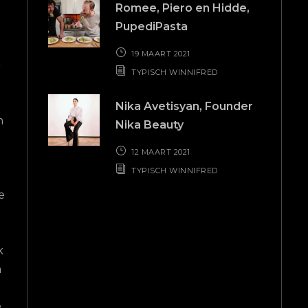
Romee, Piero en Hidde,
geholpen en meteen actie
, klantvriendelijk. In
PupediPasta
ondernomen. Dankzij zijn
belastingaangifte en
deskundigheid en snelle aan
iële vragen. Al vele
19 MAART 2021
voelde ik me direct serieus gen
oed contact
TYPISCH WINNIFRED
Gerrit heeft mij uitstekend geh
Moerkapelle
met mijn belastingaangifte, ge
Nika Avetisyan, Founder
duidelijk en professioneel
Nika Beauty
belastingadvies en denkt echt m
12 MAART 2021
mee. Ook voor een jaarrekening
TYPISCH WINNIFRED
ik dat ik bij hem in goede handen
De service is snel, vriendelijk 
betrouwbaar. Ik ben Gerrit
ontzettend dankbaar voor alles
hij voor mij heeft gedaan en kan
Freecon van harte aanbevelen
iedereen die op zoek is naar e
betrokken en deskundige