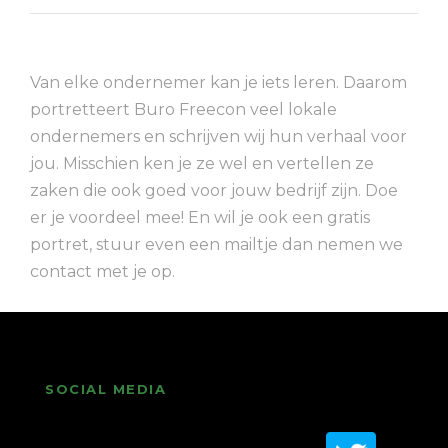
Van elke ondernemer kan je iets leren. Daarom
portretteert Buro Freecon veel lokale
ondernemers en schrijven wij hun verhaal voor
jou. Misschien ken je ze wel en vertellen ze
zaken die ook goed voor jouw bedrijf zijn. Doe
er je voordeel mee! En wil je ook een gratis
portret, stuur even een mailtje dan nemen we
contact met je op.
SOCIAL MEDIA