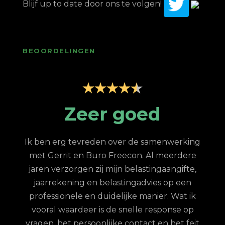
Blijf up to date door ons te volgen!
BEOORDELINGEN
p
Zeer goed
Z
Ik ben erg tevreden over de samenwerking
met Gerrit en Buro Freecon. Al meerdere
G
jaren verzorgen zij mijn belastingaangifte,
re
jaarrekening en belastingadvies op een
con.
ge
professionele en duidelijke manier. Wat ik
n met
fina
vooral waardeer is de snelle response op
et
vragen, het persoonlijke contact en het feit