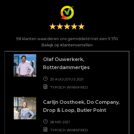
 is
ben
98
klanten waarderen ons gemiddeld met een
9.7
/
10
s.
wa
Bekijk op Klantenvertellen
n
Fre
Olaf Ouwerkerk,
Rotterdammertjes
 ook
des
 die
20 AUGUSTUS 2021
kken
TYPISCH WINNIFRED
r.
Carlijn Oosthoek, Do Company,
Drop & Loop, Butler Point
28 MEI 2021
TYPISCH WINNIFRED
Shelley Barendregt
#HastagLifegoals
26 MAART 2021