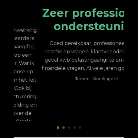
Zeer professionele
ondersteuning
king
N
ere
stee
Goed bereikbaar, professioneel, snelle
te,
van
reactie op vragen, klantvriendelijk. In mijn
en
h
geval vwb belastingaangifte en algemene
 ik
financiële vragen. Al vele jaren goed contact
 op
de
Jeroen
-
Moerkapelle
feit
me 
ij
ring
g en
pro
de
met 
le
ik
le
serv