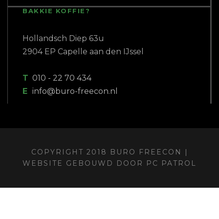
T
010 - 22 70 434
E
info@buro-freecon.nl
COPYRIGHT 2018 BURO FREECON |
WEBSITE GEBOUWD DOOR
PC PATROL