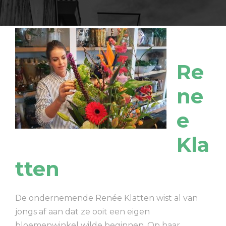
Re
ne
e
Kla
tten
De ondernemende Renée Klatten wist al van
jongs af aan dat ze ooit een eigen
bloemenwinkel wilde beginnen. Op haar