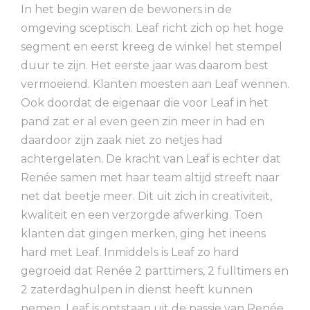
In het begin waren de bewoners in de
omgeving sceptisch. Leaf richt zich op het hoge
segment en eerst kreeg de winkel het stempel
duur te zijn. Het eerste jaar was daarom best
vermoeiend. Klanten moesten aan Leaf wennen.
Ook doordat de eigenaar die voor Leaf in het
pand zat er al even geen zin meer in had en
daardoor zijn zaak niet zo netjes had
achtergelaten. De kracht van Leaf is echter dat
Renée samen met haar team altijd streeft naar
net dat beetje meer. Dit uit zich in creativiteit,
kwaliteit en een verzorgde afwerking. Toen
klanten dat gingen merken, ging het ineens
hard met Leaf. Inmiddels is Leaf zo hard
gegroeid dat Renée 2 parttimers, 2 fulltimers en
2 zaterdaghulpen in dienst heeft kunnen
nemen. Leaf is ontstaan uit de passie van Renée