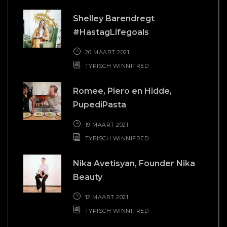
TYPISCH WINNIFRED
Romee, Piero en Hidde,
PupediPasta
19 MAART 2021
TYPISCH WINNIFRED
Nika Avetisyan, Founder Nika
Beauty
12 MAART 2021
TYPISCH WINNIFRED
BAKKIE KOFFIE?
Hollandsch Diep 63u
2904 EP Capelle aan den IJssel