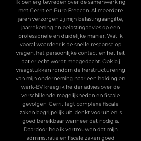
Ik ben erg tevreden over de samenwerking
met Gerrit en Buro Freecon. Al meerdere
G
jaren verzorgen zij mijn belastingaangifte,
re
jaarrekening en belastingadvies op een
con.
ge
professionele en duidelijke manier. Wat ik
n met
fina
vooral waardeer is de snelle response op
et
vragen, het persoonlijke contact en het feit
 te
dat er echt wordt meegedacht. Ook bij
ordt
vraagstukken rondom de herstructurering
hun
van mijn onderneming naar een holding en
jd is
werk-BV kreeg ik helder advies over de
elijk
verschillende mogelijkheden en fiscale
uze
gevolgen. Gerrit legt complexe fiscale
nd
zaken begrijpelijk uit, denkt vooruit en is
goed bereikbaar wanneer dat nodig is.
Daardoor heb ik vertrouwen dat mijn
administratie en fiscale zaken goed