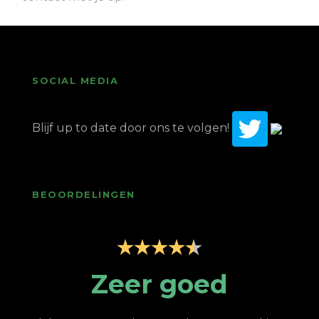
SOCIAL MEDIA
Blijf up to date door ons te volgen!
BEOORDELINGEN
p
Zeer goed
Z