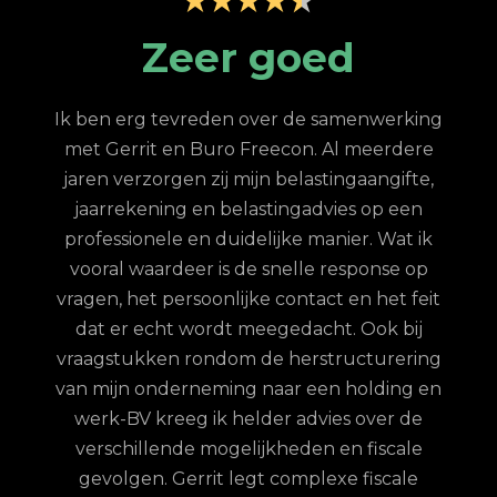
p
Zeer goed
Z
Ik ben erg tevreden over de samenwerking
met Gerrit en Buro Freecon. Al meerdere
G
jaren verzorgen zij mijn belastingaangifte,
re
jaarrekening en belastingadvies op een
con.
ge
professionele en duidelijke manier. Wat ik
n met
fina
vooral waardeer is de snelle response op
et
vragen, het persoonlijke contact en het feit
 te
dat er echt wordt meegedacht. Ook bij
ordt
vraagstukken rondom de herstructurering
hun
van mijn onderneming naar een holding en
jd is
werk-BV kreeg ik helder advies over de
elijk
verschillende mogelijkheden en fiscale
uze
gevolgen. Gerrit legt complexe fiscale
nd