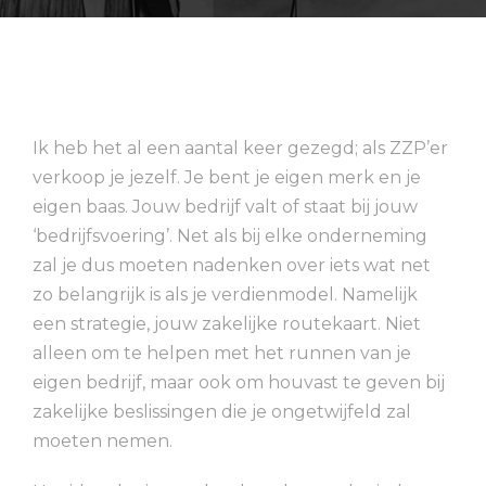
Ik heb het al een aantal keer gezegd; als ZZP’er
verkoop je jezelf. Je bent je eigen merk en je
eigen baas. Jouw bedrijf valt of staat bij jouw
‘bedrijfsvoering’. Net als bij elke onderneming
zal je dus
moeten nadenken over iets wat net
zo belangrijk is als je verdienmodel. Namelijk
een strategie, jouw zakelijke routekaart. Niet
alleen om te helpen met het runnen van je
eigen bedrijf, maar ook om houvast te geven bij
zakelijke beslissingen die je ongetwijfeld zal
moeten nemen.