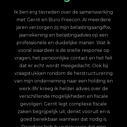
Ik ben erg tevreden over de samenwerking
met Gerrit en Buro Freecon. Al meerdere
G
jaren verzorgen zij mijn belastingaangifte,
re
jaarrekening en belastingadvies op een
con.
ge
professionele en duidelijke manier. Wat ik
n met
fina
vooral waardeer is de snelle response op
et
vragen, het persoonlijke contact en het feit
 te
dat er echt wordt meegedacht. Ook bij
ordt
vraagstukken rondom de herstructurering
hun
van mijn onderneming naar een holding en
jd is
werk-BV kreeg ik helder advies over de
elijk
verschillende mogelijkheden en fiscale
uze
gevolgen. Gerrit legt complexe fiscale
nd
zaken begrijpelijk uit, denkt vooruit en is
goed bereikbaar wanneer dat nodig is.
Daardoor heb ik vertrouwen dat mijn