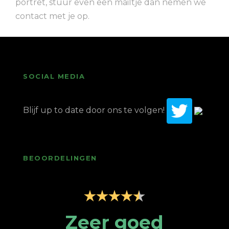
portret, stuur even een mailtje dan nemen we
contact met je op.
SOCIAL MEDIA
Blijf up to date door ons te volgen!
BEOORDELINGEN
p
Zeer goed
Z