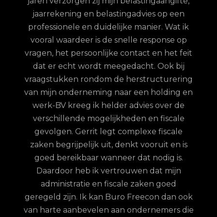
jaren verzorgen zij mijn belastingaangifte,
re
jaarrekening en belastingadvies op een
con.
ge
professionele en duidelijke manier. Wat ik
n met
fina
vooral waardeer is de snelle response op
et
vragen, het persoonlijke contact en het feit
 te
dat er echt wordt meegedacht. Ook bij
ordt
vraagstukken rondom de herstructurering
hun
van mijn onderneming naar een holding en
jd is
werk-BV kreeg ik helder advies over de
elijk
verschillende mogelijkheden en fiscale
uze
gevolgen. Gerrit legt complexe fiscale
nd
zaken begrijpelijk uit, denkt vooruit en is
goed bereikbaar wanneer dat nodig is.
Daardoor heb ik vertrouwen dat mijn
administratie en fiscale zaken goed
geregeld zijn. Ik kan Buro Freecon dan ook
van harte aanbevelen aan ondernemers die