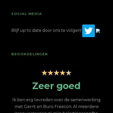
SOCIAL MEDIA
Blijf up to date door ons te volgen!
BEOORDELINGEN
p
Zeer goed
Z
Ik ben erg tevreden over de samenwerking
met Gerrit en Buro Freecon. Al meerdere
G