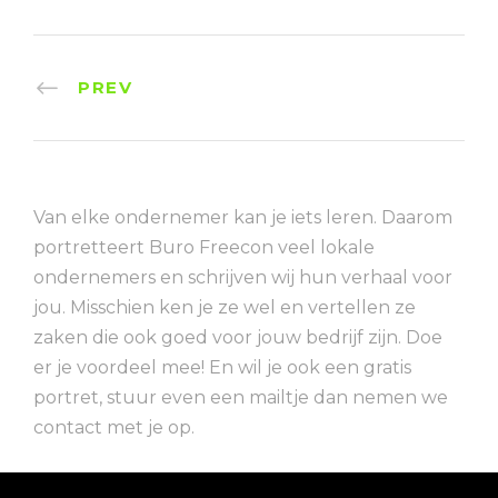
PREV
Van elke ondernemer kan je iets leren. Daarom
portretteert Buro Freecon veel lokale
ondernemers en schrijven wij hun verhaal voor
jou. Misschien ken je ze wel en vertellen ze
zaken die ook goed voor jouw bedrijf zijn. Doe
er je voordeel mee! En wil je ook een gratis
portret, stuur even een mailtje dan nemen we
contact met je op.