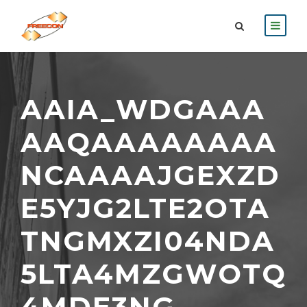
AAIA_WDGAAA
AAQAAAAAAAA
NCAAAAJGEXZD
E5YJG2LTE2OTA
TNGMXZI04NDA
5LTA4MZGWOTQ
4MDE3NG