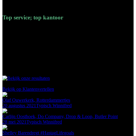
en kwaliteit van de uitgevoerde werkzaamheden.
Jan
-
Capelle aan den IJssel
Top service; top kantoor
Wij hebben sinds een jaar de salarisadministratie uitbesteed via
Loonstrokie.nl, een merk van Buro Freecon. De service is top; zelfs
indien we laat zijn met het doorgeven van loonmutaties weet Gerrit
en zijn team er altijd weer voor te zorgen dat de output per
omgaande wordt klaargezet, zodat onze werknemers hun salaris op
tijd ontvangen. Hun response tijd is zeer kort en ze reageren snel en
inhoudelijk op vragen. Dus een no brainer: een keuze voor Buro
Freecon is levert uitsluitend voordelen op.
RobD
-
Amsterdam
98
klanten waarderen ons gemiddeld met een
9.7
/
10
Bekijk op Klantenvertellen
Olaf Ouwerkerk, Rotterdammertjes
20 augustus 2021
Typisch Winnifred
Carlijn Oosthoek, Do Company, Drop & Loop, Butler Point
28 mei 2021
Typisch Winnifred
Shelley Barendregt #HastagLifegoals