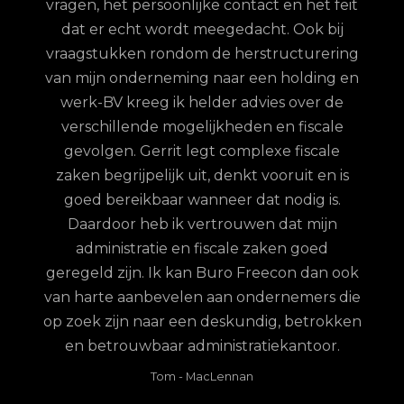
vragen, het persoonlijke contact en het feit
 te
dat er echt wordt meegedacht. Ook bij
ordt
vraagstukken rondom de herstructurering
hun
van mijn onderneming naar een holding en
jd is
werk-BV kreeg ik helder advies over de
elijk
verschillende mogelijkheden en fiscale
uze
gevolgen. Gerrit legt complexe fiscale
nd
zaken begrijpelijk uit, denkt vooruit en is
goed bereikbaar wanneer dat nodig is.
Daardoor heb ik vertrouwen dat mijn
administratie en fiscale zaken goed
geregeld zijn. Ik kan Buro Freecon dan ook
van harte aanbevelen aan ondernemers die
op zoek zijn naar een deskundig, betrokken
en betrouwbaar administratiekantoor.
Tom
-
MacLennan