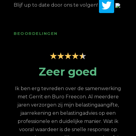
Blijf up to date door ons te volgen!
BEOORDELINGEN
p
Zeer goed
Z
Ik ben erg tevreden over de samenwerking
met Gerrit en Buro Freecon. Al meerdere
G
jaren verzorgen zij mijn belastingaangifte,
re
jaarrekening en belastingadvies op een
con.
ge
professionele en duidelijke manier. Wat ik
n met
fina
vooral waardeer is de snelle response op
et