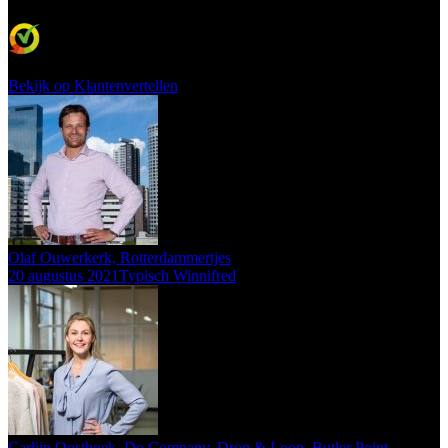
RobD
-
Amsterdam
98
klanten waarderen ons gemiddeld met een
9.7
/
10
Bekijk op Klantenvertellen
Olaf Ouwerkerk, Rotterdammertjes
20 augustus 2021
Typisch Winnifred
Carlijn Oosthoek, Do Company, Drop & Loop, Butler Point