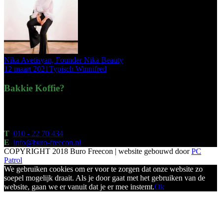
Nika Avetisyan, Founder Nika Beauty
12 maart 2021
Typisch Winnifred
Bakkie Koffie?
Hollandsch Diep 63u
2904 EP Capelle aan den IJssel
T
010 - 22 70 434
E
info@buro-freecon.nl
COPYRIGHT 2018 Buro Freecon | website gebouwd door
PC
Patrol
We gebruiken cookies om er voor te zorgen dat onze website zo
soepel mogelijk draait. Als je door gaat met het gebruiken van de
website, gaan we er vanuit dat je er mee instemt.
Ok