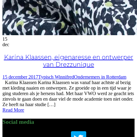
15
dec
Karina Klaassen, eigenaresse en ontwerper
van Drezzunique
15 december 2017
Typisch Winnifred
Ondernemers in Rotterdam
Karina Klaassen Karina Klaassen was vanaf haar achtste al bezig
met kleding naaien en ontwerpen. Ze groeide op in een tijd waar je
ging studeren als je hersens had. Met haar VWO werd ze geacht iets
zinvols te gaan doen en daar viel de mode academie toen niet onder.
Ze heeft na haar studie […]
Read More
Social media