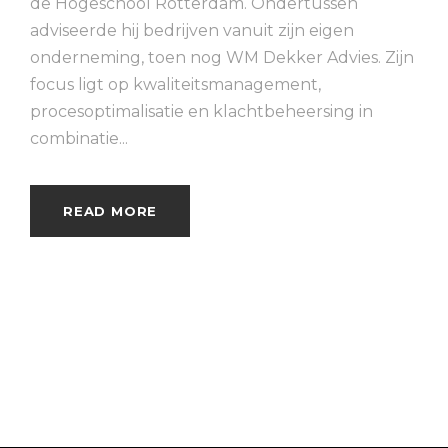
de Hogeschool Rotterdam. Ondertussen
adviseerde hij bedrijven vanuit zijn eigen
onderneming, toen nog WM Dekker Advies. Zijn
focus ligt op kwaliteitsmanagement,
procesoptimalisatie en klachtbeheersing in
combinatie...
READ MORE