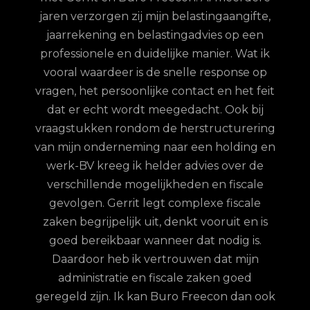
G
jaren verzorgen zij mijn belastingaangifte,
re
jaarrekening en belastingadvies op een
con.
ge
professionele en duidelijke manier. Wat ik
n met
fina
vooral waardeer is de snelle response op
et
vragen, het persoonlijke contact en het feit
 te
dat er echt wordt meegedacht. Ook bij
ordt
vraagstukken rondom de herstructurering
hun
van mijn onderneming naar een holding en
jd is
werk-BV kreeg ik helder advies over de
elijk
verschillende mogelijkheden en fiscale
uze
gevolgen. Gerrit legt complexe fiscale
nd
zaken begrijpelijk uit, denkt vooruit en is
goed bereikbaar wanneer dat nodig is.
Daardoor heb ik vertrouwen dat mijn
administratie en fiscale zaken goed
geregeld zijn. Ik kan Buro Freecon dan ook