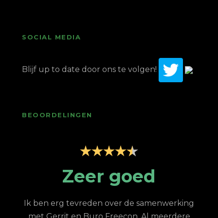
SOCIAL MEDIA
Blijf up to date door ons te volgen!
BEOORDELINGEN
p
Zeer goed
Z
Ik ben erg tevreden over de samenwerking
met Gerrit en Buro Freecon. Al meerdere