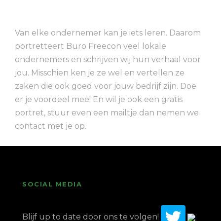
Van elke ondernemer kan je iets leren. Daarom
portretteert Buro Freecon veel lokale
ondernemers en schrijven wij hun verhaal voor
jou. Misschien ken je ze wel en vertellen ze
zaken die ook goed voor jouw bedrijf zijn. Doe
er je voordeel mee! En wil je ook een gratis
portret, stuur even een mailtje dan nemen we
contact met je op.
SOCIAL MEDIA
Blijf up to date door ons te volgen!