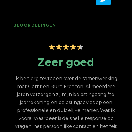
BEOORDELINGEN
p
Zeer goed
Z
Ik ben erg tevreden over de samenwerking
met Gerrit en Buro Freecon. Al meerdere
G
jaren verzorgen zij mijn belastingaangifte,
re
jaarrekening en belastingadvies op een
con.
ge
professionele en duidelijke manier. Wat ik
n met
fina
vooral waardeer is de snelle response op
et
vragen, het persoonlijke contact en het feit
 te