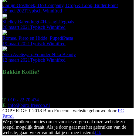
Carlijn Oosthoek, Do Company, Drop & Loop, Butler Point
28 mei 2021
Typisch Winnifred
Shelley Barendregt #HastagLifegoals
26 maart 2021
Typisch Winnifred
Romee, Piero en Hidde, PupediPasta
19 maart 2021
Typisch Winnifred
Nika Avetisyan, Founder Nika Beauty
12 maart 2021
Typisch Winnifred
Bakkie Koffie?
Hollandsch Diep 63u
2904 EP Capelle aan den IJssel
T
010 - 22 70 434
E
info@buro-freecon.nl
COPYRIGHT 2018 Buro Freecon | website gebouwd door
PC
Patrol
We gebruiken cookies om er voor te zorgen dat onze website zo
soepel mogelijk draait. Als je door gaat met het gebruiken van de
website, gaan we er vanuit dat je er mee instemt.
Ok