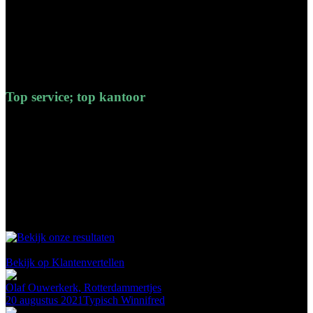
slechts een deel van de nog af te rekenen Fiscale Oudedagsreserve
in de aangifte opgenomen. Daar was ik zelf niet opgekomen en ik
bleek dus ook nog eens een belastingadvies gekregen te hebben. Ik
ben bijzonder tevreden over de snelle response, aanpak , efficiency
en kwaliteit van de uitgevoerde werkzaamheden.
Jan
-
Capelle aan den IJssel
Top service; top kantoor
Wij hebben sinds een jaar de salarisadministratie uitbesteed via
Loonstrokie.nl, een merk van Buro Freecon. De service is top; zelfs
indien we laat zijn met het doorgeven van loonmutaties weet Gerrit
en zijn team er altijd weer voor te zorgen dat de output per
omgaande wordt klaargezet, zodat onze werknemers hun salaris op
tijd ontvangen. Hun response tijd is zeer kort en ze reageren snel en
inhoudelijk op vragen. Dus een no brainer: een keuze voor Buro
Freecon is levert uitsluitend voordelen op.
RobD
-
Amsterdam
98
klanten waarderen ons gemiddeld met een
9.7
/
10
Bekijk op Klantenvertellen
Olaf Ouwerkerk, Rotterdammertjes
20 augustus 2021
Typisch Winnifred