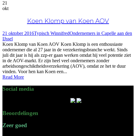
21
okt
Koen Klomp van Koen AOV
21 oktober 2016
Typisch Winnifred
Ondernemers in Capelle aan den
IJssel
Koen Klomp van Koen AOV Koen Klomp is een enthousiaste
ondernemer die al 27 jaar in de verzekeringsbranche werkt. Sinds
juli dit jaar is hij als zzp-er gaan werken omdat hij veel potentie ziet
in de AOV-markt. Er zijn heel veel ondernemers zonder
arbeidsongeschiktheidsverzekering (AOV), omdat ze het te duur
vinden. Voor hen kan Koen een...
Read More
Social media
Blijf up to date door ons te volgen!
Beoordelingen
Zeer goed