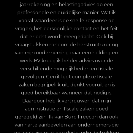
re
jaarrekening en belastingadvies op een
con.
ge
professionele en duidelijke manier. Wat ik
n met
fina
vooral waardeer is de snelle response op
et
vragen, het persoonlijke contact en het feit
 te
dat er echt wordt meegedacht. Ook bij
ordt
vraagstukken rondom de herstructurering
hun
van mijn onderneming naar een holding en
jd is
werk-BV kreeg ik helder advies over de
elijk
verschillende mogelijkheden en fiscale
uze
gevolgen. Gerrit legt complexe fiscale
nd
zaken begrijpelijk uit, denkt vooruit en is
goed bereikbaar wanneer dat nodig is.
Daardoor heb ik vertrouwen dat mijn
administratie en fiscale zaken goed
geregeld zijn. Ik kan Buro Freecon dan ook
van harte aanbevelen aan ondernemers die
op zoek zijn naar een deskundig, betrokken