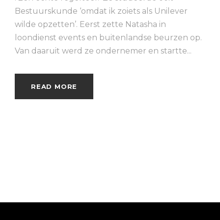
Bestuurskunde ‘omdat ik zoiets als Unilever
wilde opzetten’. Eerst zette Natasha in
loondienst events en buitenlandse beurzen op.
Van daaruit werd ze ondernemer en startte...
READ MORE