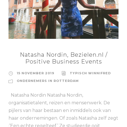
Natasha Nordin, Bezielen.nl /
Positive Business Events
15 NOVEMBER 2019
TYPISCH WINNIFRED
ONDERNEMERS IN ROTTERDAM
Natasha Nordin Natasha Nordin,
organisatietalent, reizen en mensenwerk. De
pijlers van haar bestaan en inmiddels ook van
haar ondernemingen. Of zoals Natasha zelf zegt
:’Een echte regelteef.’ Ze studeerde ooit