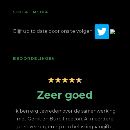
SOCIAL MEDIA
Blijf up to date door ons te volgen!
BEOORDELINGEN
p
Zeer goed
Z
Ik ben erg tevreden over de samenwerking
met Gerrit en Buro Freecon. Al meerdere
G
jaren verzorgen zij mijn belastingaangifte,