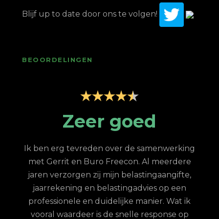
Blijf up to date door ons te volgen!
BEOORDELINGEN
Zeer professionele
ondersteuning
king
N
ere
stee
Goed bereikbaar, professioneel, snelle
te,
van
reactie op vragen, klantvriendelijk. In mijn
en
h
geval vwb belastingaangifte en algemene
 ik
financiële vragen. Al vele jaren goed contact
 op
de