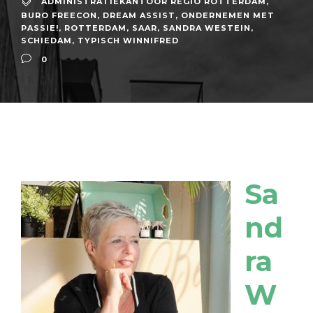
ADMINISTRATIEKANTOOR REGIO ROTTERDAM
,
BURO FREECON
,
DREAM ASSIST
,
ONDERNEMEN MET
PASSIE!
,
ROTTERDAM
,
SAAR
,
SANDRA WESTEIN
,
SCHIEDAM
,
TYPISCH WINNIFRED
0
Sa
nd
ra
W