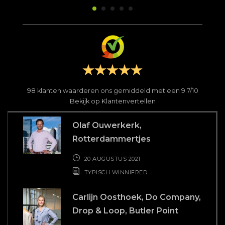
Drop & Loop, Butler Point
28 MEI 2021
TYPISCH WINNIFRED
Shelley Barendregt
#HastagLifegoals
26 MAART 2021
TYPISCH WINNIFRED
Romee, Piero en Hidde,
PupediPasta
19 MAART 2021
TYPISCH WINNIFRED
Nika Avetisyan, Founder Nika
Beauty