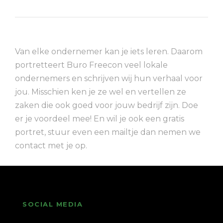
Van elke ondernemer kan je iets leren. Daarom
portretteert Buro Freecon veel lokale
ondernemers en schrijven wij hun verhaal voor
jou. Misschien ken je ze wel en vertellen ze
zaken die ook goed voor jouw bedrijf zijn. Doe
er je voordeel mee! En wil je ook een gratis
portret, stuur even een mailtje dan nemen we
contact met je op.
SOCIAL MEDIA