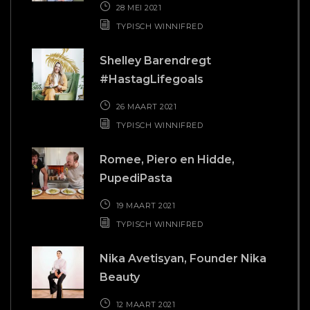
12 MAART 2021
TYPISCH WINNIFRED
BAKKIE KOFFIE?
Hollandsch Diep 63u
2904 EP Capelle aan den IJssel
T
010 - 22 70 434
E
info@buro-freecon.nl
COPYRIGHT 2018 BURO FREECON |
WEBSITE GEBOUWD DOOR
PC PATROL