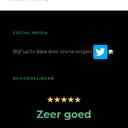
SOCIAL MEDIA
Blijf up to date door ons te volgen!
BEOORDELINGEN
p
Zeer goed
Z