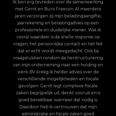
Ik ben erg tevreden over de samenwerking
met Gerrit en Buro Freecon. Al meerdere
G
jaren verzorgen zij mijn belastingaangifte,
re
jaarrekening en belastingadvies op een
con.
ge
professionele en duidelijke manier. Wat ik
n met
fina
vooral waardeer is de snelle response op
et
vragen, het persoonlijke contact en het feit
 te
dat er echt wordt meegedacht. Ook bij
ordt
vraagstukken rondom de herstructurering
hun
van mijn onderneming naar een holding en
jd is
werk-BV kreeg ik helder advies over de
elijk
verschillende mogelijkheden en fiscale
uze
gevolgen. Gerrit legt complexe fiscale
nd
zaken begrijpelijk uit, denkt vooruit en is
goed bereikbaar wanneer dat nodig is.
Daardoor heb ik vertrouwen dat mijn
administratie en fiscale zaken goed