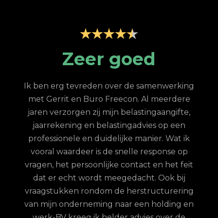
p
Zeer goed
Z
Ik ben erg tevreden over de samenwerking
met Gerrit en Buro Freecon. Al meerdere
G
jaren verzorgen zij mijn belastingaangifte,
re
jaarrekening en belastingadvies op een
con.
ge
professionele en duidelijke manier. Wat ik
n met
fina
vooral waardeer is de snelle response op
et
vragen, het persoonlijke contact en het feit
 te
dat er echt wordt meegedacht. Ook bij
ordt
vraagstukken rondom de herstructurering
hun
van mijn onderneming naar een holding en
jd is
werk-BV kreeg ik helder advies over de