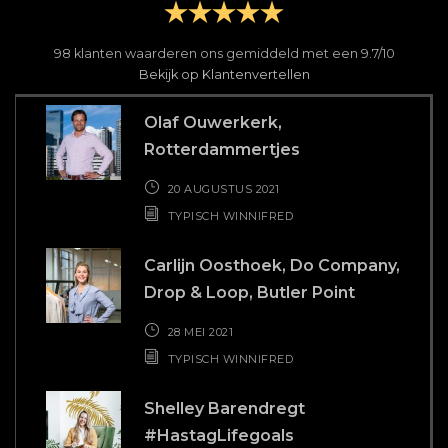
98
klanten waarderen ons gemiddeld met een
9.7
/
10
Bekijk op Klantenvertellen
Olaf Ouwerkerk,
Rotterdammertjes
20 AUGUSTUS 2021
TYPISCH WINNIFRED
Carlijn Oosthoek, Do Company,
Drop & Loop, Butler Point
28 MEI 2021
TYPISCH WINNIFRED
Shelley Barendregt
#HastagLifegoals