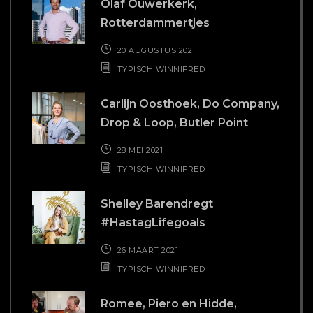
Romee, Piero en Hidde,
PupediPasta
19 MAART 2021
TYPISCH WINNIFRED
Nika Avetisyan, Founder Nika
Beauty
12 MAART 2021
TYPISCH WINNIFRED
BAKKIE KOFFIE?
Hollandsch Diep 63u
2904 EP Capelle aan den IJssel