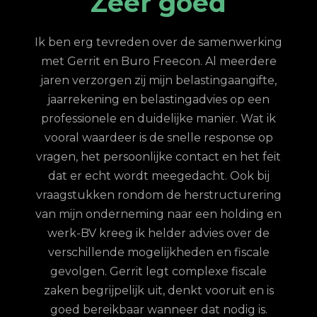
Zeer professionele
ondersteuning
erking
erdere
s
Goed bereikbaar, professioneel, snelle
gifte,
v
reactie op vragen, klantvriendelijk. In mijn
p een
geval vwb belastingaangifte en algemene
Wat ik
financiële vragen. Al vele jaren goed contact
se op
Jeroen
-
Moerkapelle
et feit
m
 bij
rering
ing en
p
er de
m
scale
cale
s
 en is
 is.
98
klanten waarderen ons gemiddeld met een
9.7
/
10