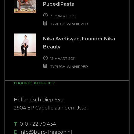
T
010 - 22 70 434
E
info@buro-freecon.nl
COPYRIGHT 2018 BURO FREECON |
WEBSITE GEBOUWD DOOR
PC PATROL