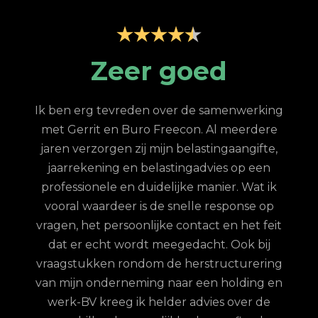
p
Zeer goed
Z
Ik ben erg tevreden over de samenwerking
met Gerrit en Buro Freecon. Al meerdere
G
jaren verzorgen zij mijn belastingaangifte,
re
jaarrekening en belastingadvies op een
con.
ge
professionele en duidelijke manier. Wat ik
n met
fina
vooral waardeer is de snelle response op
et
vragen, het persoonlijke contact en het feit
 te
dat er echt wordt meegedacht. Ook bij
ordt
vraagstukken rondom de herstructurering
hun
van mijn onderneming naar een holding en
jd is
werk-BV kreeg ik helder advies over de
elijk