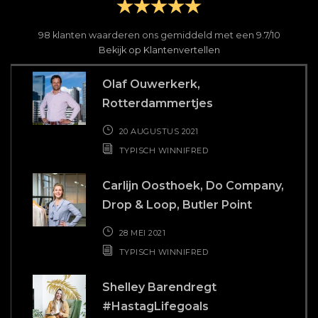
98
klanten waarderen ons gemiddeld met een
9.7
/
10
Bekijk op Klantenvertellen
Olaf Ouwerkerk,
Rotterdammertjes
20 AUGUSTUS 2021
TYPISCH WINNIFRED
Carlijn Oosthoek, Do Company,
Drop & Loop, Butler Point
28 MEI 2021
TYPISCH WINNIFRED
Shelley Barendregt
#HastagLifegoals