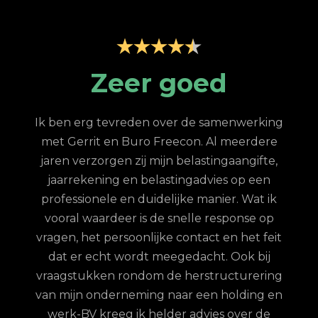
p
Zeer goed
Z
Ik ben erg tevreden over de samenwerking
met Gerrit en Buro Freecon. Al meerdere
G
jaren verzorgen zij mijn belastingaangifte,
re
jaarrekening en belastingadvies op een
con.
ge
professionele en duidelijke manier. Wat ik
n met
fina
vooral waardeer is de snelle response op
et
vragen, het persoonlijke contact en het feit
 te
dat er echt wordt meegedacht. Ook bij
ordt
vraagstukken rondom de herstructurering
hun
van mijn onderneming naar een holding en
jd is
werk-BV kreeg ik helder advies over de