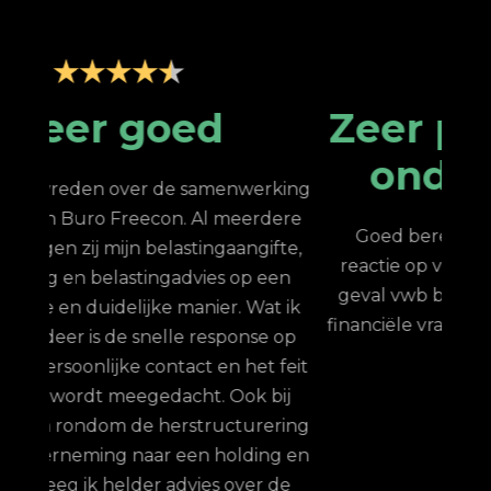
Zeer professionele
ondersteuning
king
N
ere
stee
Goed bereikbaar, professioneel, snelle
fte,
van
reactie op vragen, klantvriendelijk. In mijn
en
h
geval vwb belastingaangifte en algemene
 ik
financiële vragen. Al vele jaren goed contact
 op
de
Jeroen
-
Moerkapelle
feit
me 
ij
ring
g en
pro
de
met