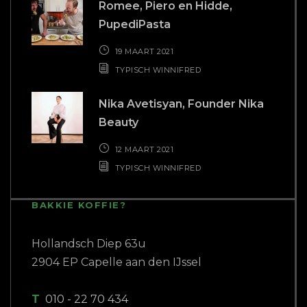
Hollandsch Diep 63u
2904 EP Capelle aan den IJssel
T
010 - 22 70 434
E
info@buro-freecon.nl
COPYRIGHT 2018 BURO FREECON |
WEBSITE GEBOUWD DOOR
PC PATROL