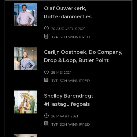
#HastagLifegoals
26 MAART 2021
TYPISCH WINNIFRED
Romee, Piero en Hidde,
PupediPasta
19 MAART 2021
TYPISCH WINNIFRED
Nika Avetisyan, Founder Nika
Beauty
12 MAART 2021
TYPISCH WINNIFRED
BAKKIE KOFFIE?