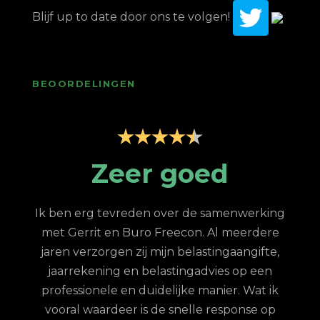
Blijf up to date door ons te volgen!
BEOORDELINGEN
p
Zeer goed
Z
Ik ben erg tevreden over de samenwerking
met Gerrit en Buro Freecon. Al meerdere
G
jaren verzorgen zij mijn belastingaangifte,
re
jaarrekening en belastingadvies op een
con.
ge
professionele en duidelijke manier. Wat ik
n met
fina
vooral waardeer is de snelle response op