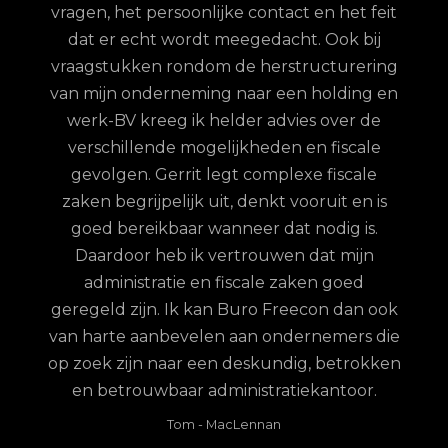
et
vragen, het persoonlijke contact en het feit
 te
dat er echt wordt meegedacht. Ook bij
ordt
vraagstukken rondom de herstructurering
hun
van mijn onderneming naar een holding en
jd is
werk-BV kreeg ik helder advies over de
elijk
verschillende mogelijkheden en fiscale
uze
gevolgen. Gerrit legt complexe fiscale
nd
zaken begrijpelijk uit, denkt vooruit en is
goed bereikbaar wanneer dat nodig is.
Daardoor heb ik vertrouwen dat mijn
administratie en fiscale zaken goed
geregeld zijn. Ik kan Buro Freecon dan ook
van harte aanbevelen aan ondernemers die
op zoek zijn naar een deskundig, betrokken
en betrouwbaar administratiekantoor.
Tom
-
MacLennan