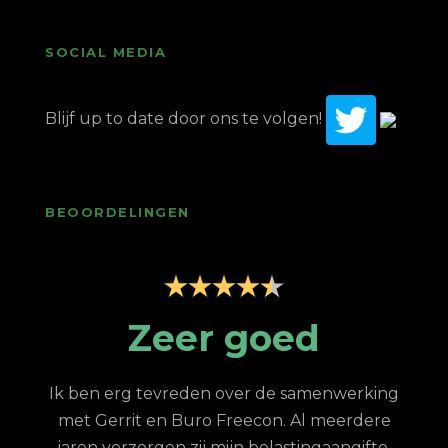
SOCIAL MEDIA
Blijf up to date door ons te volgen!
BEOORDELINGEN
Zeer professionele
ondersteuning
king
N
ere
stee
Goed bereikbaar, professioneel, snelle
te,
van