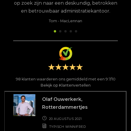
kken
TYPISCH WINNIFRED
r.
Carlijn Oosthoek, Do Company,
Drop & Loop, Butler Point
28 MEI 2021
TYPISCH WINNIFRED
Shelley Barendregt
#HastagLifegoals
26 MAART 2021
TYPISCH WINNIFRED
Romee, Piero en Hidde,
PupediPasta
19 MAART 2021
TYPISCH WINNIFRED