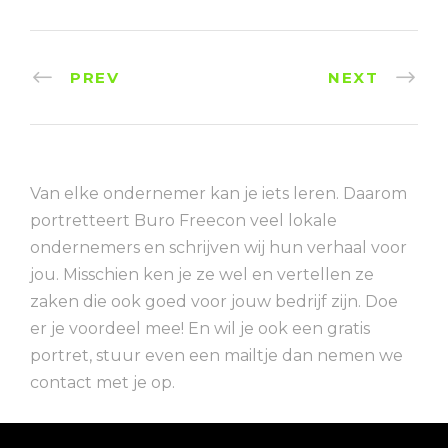
PREV
NEXT
Van elke ondernemer kan je iets leren. Daarom
portretteert Buro Freecon veel lokale
ondernemers en schrijven wij hun verhaal voor
jou. Misschien ken je ze wel en vertellen ze
zaken die ook goed voor jouw bedrijf zijn. Doe
er je voordeel mee! En wil je ook een gratis
portret, stuur even een mailtje dan nemen we
contact met je op.