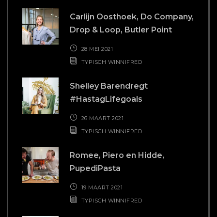
Nika Avetisyan, Founder Nika
Beauty
12 MAART 2021
TYPISCH WINNIFRED
BAKKIE KOFFIE?
Hollandsch Diep 63u
2904 EP Capelle aan den IJssel
T
010 - 22 70 434
E
info@buro-freecon.nl