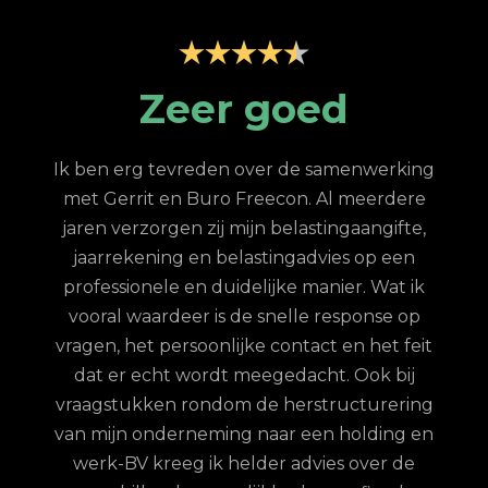
p
Zeer goed
Z
Ik ben erg tevreden over de samenwerking
met Gerrit en Buro Freecon. Al meerdere
G
jaren verzorgen zij mijn belastingaangifte,
re
jaarrekening en belastingadvies op een
con.
ge
professionele en duidelijke manier. Wat ik
n met
fina
vooral waardeer is de snelle response op
et
vragen, het persoonlijke contact en het feit
 te
dat er echt wordt meegedacht. Ook bij
ordt
vraagstukken rondom de herstructurering
hun
van mijn onderneming naar een holding en
jd is
werk-BV kreeg ik helder advies over de
elijk