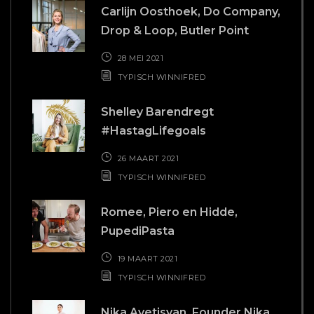
Carlijn Oosthoek, Do Company,
Drop & Loop, Butler Point
28 MEI 2021
TYPISCH WINNIFRED
Shelley Barendregt
#HastagLifegoals
26 MAART 2021
TYPISCH WINNIFRED
Romee, Piero en Hidde,
PupediPasta
19 MAART 2021
TYPISCH WINNIFRED
Nika Avetisyan, Founder Nika