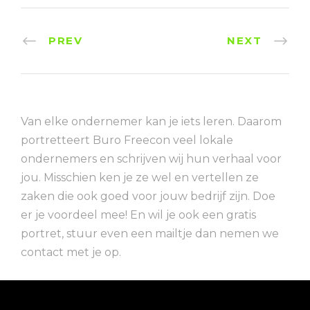
PREV
NEXT
Van elke ondernemer kan je iets leren. Daarom
portretteert Buro Freecon veel lokale
ondernemers en schrijven wij hun verhaal voor
jou. Misschien ken je ze wel en vertellen ze
zaken die ook goed voor jouw bedrijf zijn. Doe
er je voordeel mee! En wil je ook een gratis
portret, stuur even een mailtje dan nemen we
contact met je op.