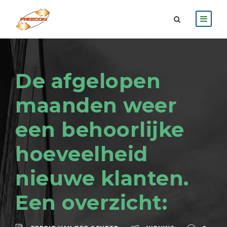
De afgelopen
maanden weer
een behoorlijke
hoeveelheid
nieuwe klanten.
Een overzicht: