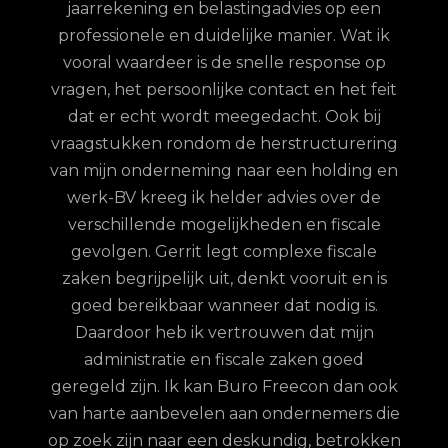
jaarrekening en belastingadvies op een
con.
ge
professionele en duidelijke manier. Wat ik
n met
fina
vooral waardeer is de snelle response op
et
vragen, het persoonlijke contact en het feit
 te
dat er echt wordt meegedacht. Ook bij
ordt
vraagstukken rondom de herstructurering
hun
van mijn onderneming naar een holding en
jd is
werk-BV kreeg ik helder advies over de
elijk
verschillende mogelijkheden en fiscale
uze
gevolgen. Gerrit legt complexe fiscale
nd
zaken begrijpelijk uit, denkt vooruit en is
goed bereikbaar wanneer dat nodig is.
Daardoor heb ik vertrouwen dat mijn
administratie en fiscale zaken goed
geregeld zijn. Ik kan Buro Freecon dan ook
van harte aanbevelen aan ondernemers die
op zoek zijn naar een deskundig, betrokken