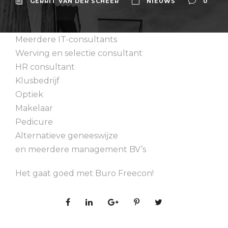
GERRIT VAN DER SCHEER
NIEUWS
0
Meerdere IT-consultants
Werving en selectie consultant
HR consultant
Klusbedrijf
Optiek
Makelaar
Pedicure
Alternatieve geneeswijze
en meerdere management BV’s
Het gaat goed met Buro Freecon!