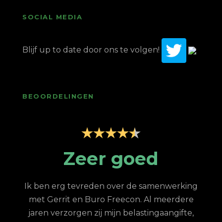
SOCIAL MEDIA
Blijf up to date door ons te volgen!
BEOORDELINGEN
p
Zeer goed
Z
Ik ben erg tevreden over de samenwerking
met Gerrit en Buro Freecon. Al meerdere
G
jaren verzorgen zij mijn belastingaangifte,
re