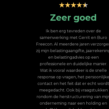
ice; top
Zeer goed
oor
Ik ben erg tevreden over de
samenwerking met Gerrit en Buro
 een jaar de
Freecon. Al meerdere jaren verzorge
e uitbesteed via
zij mijn belastingaangifte, jaarrekenin
n merk van Buro
en belastingadvies op een
 top; zelfs indien
professionele en duidelijke manier.
t doorgeven van
Wat ik vooral waardeer is de snelle
rrit en zijn team
response op vragen, het persoonlijk
te zorgen dat de
contact en het feit dat er echt word
aande wordt
meegedacht. Ook bij vraagstukken
onze werknemers
rondom de herstructurering van mij
 ontvangen. Hun
onderneming naar een holding en
eer kort en ze