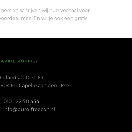
ers en schrijven wij hun verhaal voor
voordeel mee! En wil je ook een gratis
BAKKIE KOFFIE?
Hollandsch Diep 63u
2904 EP Capelle aan den IJssel
T
010 - 22 70 434
E
info@buro-freecon.nl