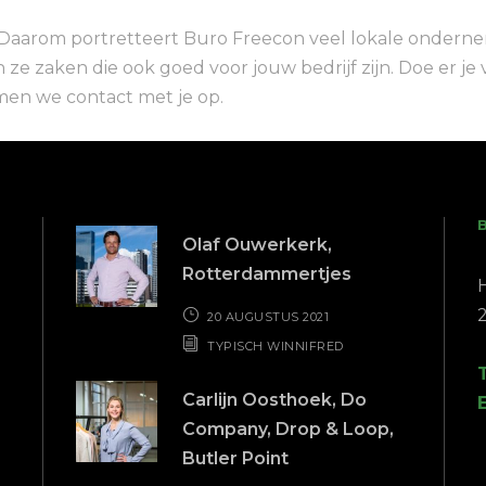
 Daarom portretteert Buro Freecon veel lokale ondernem
n ze zaken die ook goed voor jouw bedrijf zijn. Doe er je 
men we contact met je op.
Olaf Ouwerkerk,
Rotterdammertjes
20 AUGUSTUS 2021
TYPISCH WINNIFRED
Carlijn Oosthoek, Do
Company, Drop & Loop,
Butler Point