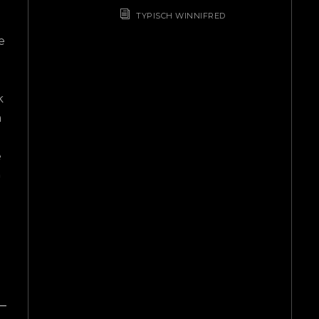
mee. Ook voo
TYPISCH WINNIFRED
ik dat ik bij
e
De service
betrouw
ontzettend 
k
hij voor mij
n
Freecon va
iedereen d
e
betrok
p
boekhoud
gew
Lail