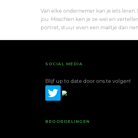
Van elke ondernemer kan je iets leren.
jou. Misschien ken je ze wel en vertelle
portret, stuur even een mailtje dan ne
SOCIAL MEDIA
Blijf up to date door ons te volgen!
BEOORDELINGEN