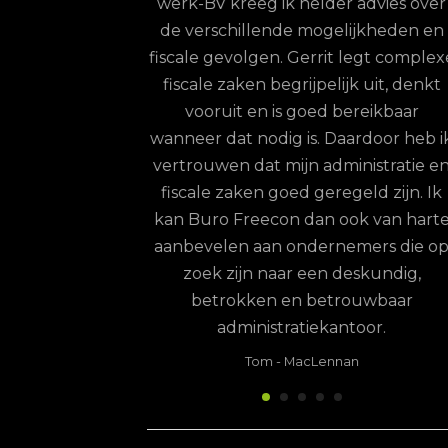
werk-BV kreeg ik helder advies over
inhoudelijk op
de verschillende mogelijkheden en
rainer: een keuze
fiscale gevolgen. Gerrit legt complex
on is levert
fiscale zaken begrijpelijk uit, denkt
ordelen op.
vooruit en is goed bereikbaar
terdam
wanneer dat nodig is. Daardoor heb i
vertrouwen dat mijn administratie e
fiscale zaken goed geregeld zijn. Ik
kan Buro Freecon dan ook van hart
aanbevelen aan ondernemers die o
zoek zijn naar een deskundig,
betrokken en betrouwbaar
administratiekantoor.
Tom
-
MacLennan