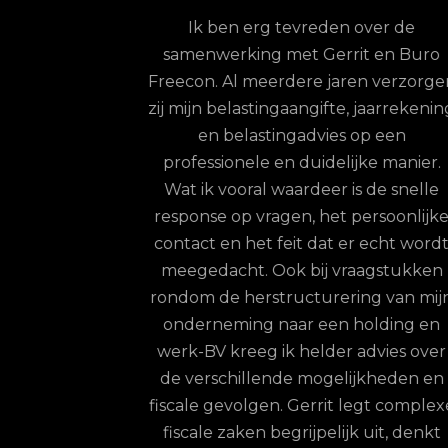
oor
Ik ben erg tevreden over de
samenwerking met Gerrit en Buro
 een jaar de
Freecon. Al meerdere jaren verzorge
e uitbesteed via
zij mijn belastingaangifte, jaarrekenin
n merk van Buro
en belastingadvies op een
 top; zelfs indien
professionele en duidelijke manier.
t doorgeven van
Wat ik vooral waardeer is de snelle
rrit en zijn team
response op vragen, het persoonlijk
te zorgen dat de
contact en het feit dat er echt word
aande wordt
meegedacht. Ook bij vraagstukken
onze werknemers
rondom de herstructurering van mij
 ontvangen. Hun
onderneming naar een holding en
eer kort en ze
werk-BV kreeg ik helder advies over
inhoudelijk op
de verschillende mogelijkheden en
rainer: een keuze
fiscale gevolgen. Gerrit legt complex
on is levert
fiscale zaken begrijpelijk uit, denkt