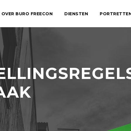
OVER BURO FREECON
DIENSTEN
PORTRETTE
TELLINGSREGEL
AAK