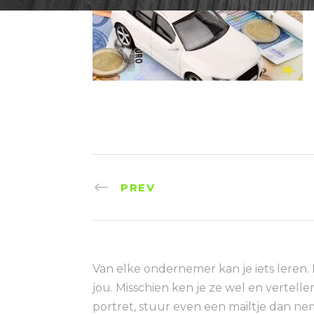
PREV
Van elke ondernemer kan je iets leren.
jou. Misschien ken je ze wel en vertelle
portret, stuur even een mailtje dan ne