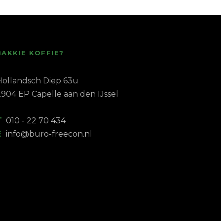
BAKKIE KOFFIE?
Hollandsch Diep 63u
2904 EP Capelle aan den IJssel
T
010 - 22 70 434
E
info@buro-freecon.nl
 service!
No-nonsen