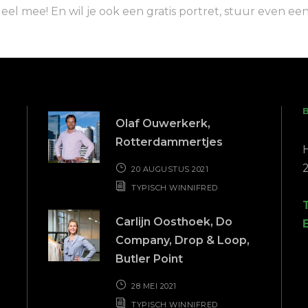
ordeel mee! En wil je ook een gratis portret, stuur even 
Olaf Ouwerkerk,
Rotterdammertjes
20 AUGUSTUS 2021
TYPISCH WINNIFRED
Carlijn Oosthoek, Do
Company, Drop & Loop,
Butler Point
28 MEI 2021
TYPISCH WINNIFRED