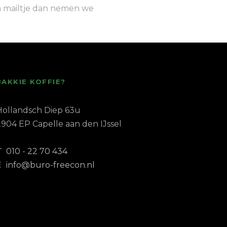
een mailtje dan nemen we
BAKKIE KOFFIE?
Hollandsch Diep 63u
2904 EP Capelle aan den IJssel
T
010 - 22 70 434
E
info@buro-freecon.nl