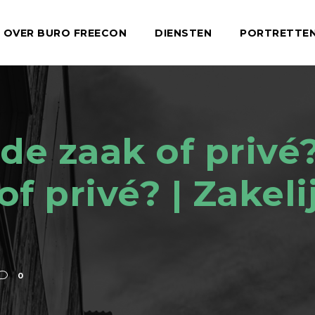
OVER BURO FREECON
DIENSTEN
PORTRETTE
de zaak of privé?
of privé? | Zakeli
0