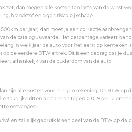
k zet, dan mogen alle kosten ten laste van de winst wo
ing, brandstof en eigen risico bij schade.
n 500km per jaar) dan moet je een correctie aanbrenge
 van de cataloguswaarde. Het percentage varieert behoor
 belang in welk jaar de auto voor het eerst op kenteken i
 op de eerdere BTW aftrek. Dit is een bedrag dat je dus
rieert afhankelijk van de ouderdom van de auto.
dan zijn alle kosten voor je eigen rekening. De BTW op de
alle zakelijke ritten declareren tegen € 0,19 per kilom
netto ontvangen.
privé en zakelijk gebruik is een deel van de BTW op de