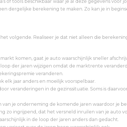
s of tools beschikbaar waar je al deze gegevens voor jo
een dergelijke berekening te maken. Zo kan je in begin
 het volgende. Realiseer je dat niet alleen die berekeni
arkt komen, gaat je auto waarschijnlijk sneller afschri
 loop der jaren wijzigen omdat de marktrente veranderd
rzekeringspremie veranderen.
k elk jaar anders en moeilijk voorspelbaar.
oor veranderingen in de gezinssituatie. Soms is daarvoor
m van je onderneming de komende jaren waardoor je bel
g zo ingrijpend, dat het versneld inruilen van je auto v
aarschijnlijk in de loop der jaren anders dan gedacht.