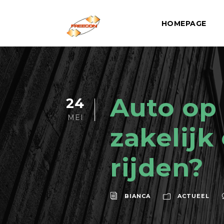
HOMEPAGE
Auto op 
24
MEI
zakelijk 
rijden?
BIANCA
ACTUEEL