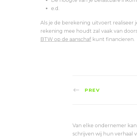
De hoogte van je belastbare inkome
e.d.
Als je de berekening uitvoert realiseer 
rekening mee houdt zal vaak van doorsl
BTW op de aanschaf
kunt financieren.
PREV
Van elke ondernemer kan j
schrijven wij hun verhaal 