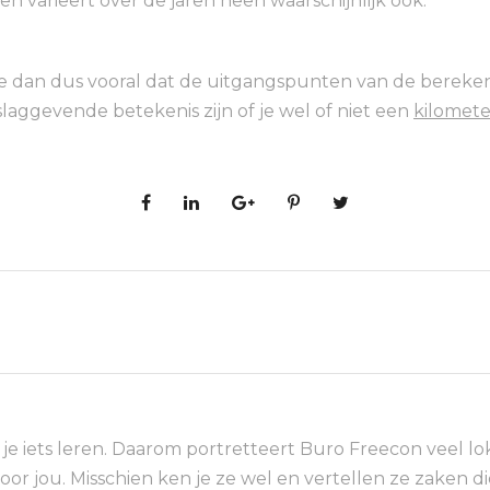
n varieert over de jaren heen waarschijnlijk ook.
je dan dus vooral dat de uitgangspunten van de berekening
aggevende betekenis zijn of je wel of niet een
kilomete
e iets leren. Daarom portretteert Buro Freecon veel l
voor jou. Misschien ken je ze wel en vertellen ze zaken 