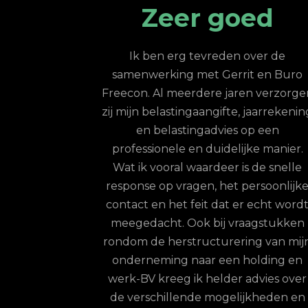
goed
Zeer
professionele
eden over de
ondersteuning
Gerrit en Buro
e jaren verzorgen
gifte, jaarrekening
Goed bereikbaar, professioneel, snel
vies op een
reactie op vragen, klantvriendelijk. I
idelijke manier.
mijn geval vwb belastingaangifte e
eer is de snelle
algemene financiële vragen. Al vele
 het persoonlijke
jaren goed contact
dat er echt wordt
Jeroen
-
Moerkapelle
ij vraagstukken
urering van mijn
een holding en
lder advies over
ogelijkheden en