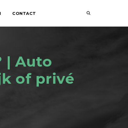
N
CONTACT
 | Auto
jk of privé